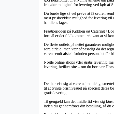
god fleksibilitet til at kunne afhente din p
letkøbte mulighed for levering ved køb af S
Du burde lige så vel prøve at få ordren sendt
mest prisbevidste mulighed for levering vil d
handlens lager.
Fragtperioden på Køkken og Catering / Bordd
formål er det fuldkommen relevant at vi ko
De fleste outlets på nettet garanterer mul
sort, airlaid, men vær påpasselig da det regne
varen sendt afsted forinden personalet får fri
Nogle online shops yder gratis levering, men
levering, hvilket ofte – om du bor nær Horse
Det har vist sig at være ualmindeligt smerte
til at tvinge prisniveauet på specielt deres 
gratis levering.
Til gengæld kan det imidlertid vise sig løn
inden du gennemfører din bestilling, så du e