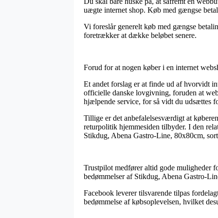
Du skal bare huske på, at såfremt en webbuti
uægte internet shop. Køb med gængse betalin
Vi foreslår generelt køb med gængse betalin
foretrækker at dække beløbet senere.
Forud for at nogen køber i en internet webs
Et andet forslag er at finde ud af hvorvidt 
officielle danske lovgivning, foruden at we
hjælpende service, for så vidt du udsættes f
Tillige er det anbefalelsesværdigt at købe
returpolitik hjemmesiden tilbyder. I den rel
Stikdug, Abena Gastro-Line, 80x80cm, sort, a
Trustpilot medfører altid gode muligheder fo
bedømmelser af Stikdug, Abena Gastro-Line,
Facebook leverer tilsvarende tilpas fordela
bedømmelse af købsoplevelsen, hvilket desud