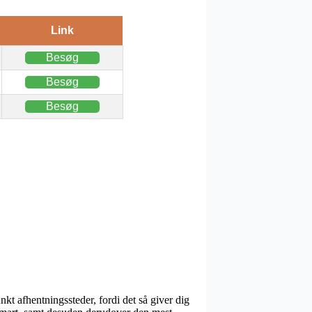
Link
Besøg
Besøg
Besøg
kt afhentningssteder, fordi det så giver dig