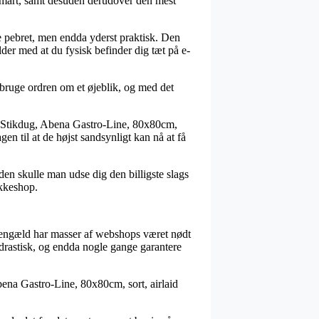
s smart, samt desuden derudover den mest
ere pebret, men endda yderst praktisk. Den
lder med at du fysisk befinder dig tæt på e-
 bruge ordren om et øjeblik, og med det
is Stikdug, Abena Gastro-Line, 80x80cm,
gen til at de højst sandsynligt kan nå at få
den skulle man udse dig den billigste slags
akkeshop.
il gengæld har masser af webshops været nødt
 – drastisk, og endda nogle gange garantere
bena Gastro-Line, 80x80cm, sort, airlaid