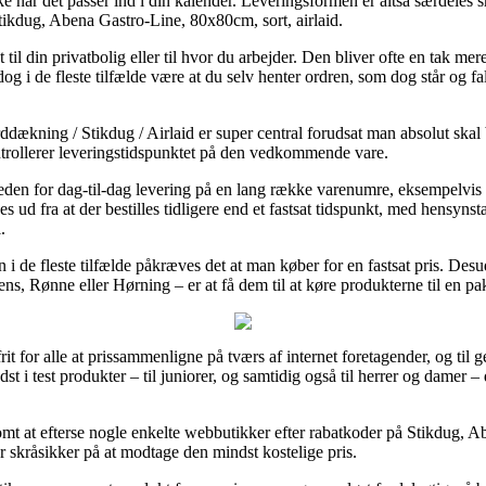
akke når det passer ind i din kalender. Leveringsformen er altså særdele
tikdug, Abena Gastro-Line, 80x80cm, sort, airlaid.
 til din privatbolig eller til hvor du arbejder. Den bliver ofte en tak m
og i de fleste tilfælde være at du selv henter ordren, som dog står og fa
ækning / Stikdug / Airlaid er super central forudsat man absolut skal
ntrollerer leveringstidspunktet på den vedkommende vare.
igheden for dag-til-dag levering på en lang række varenumre, eksempelv
s ud fra at der bestilles tidligere end et fastsat tidspunkt, med hensynsta
.
 i de fleste tilfælde påkræves det at man køber for en fastsat pris. Desu
ns, Rønne eller Hørning – er at få dem til at køre produkterne til en p
frit for alle at prissammenligne på tværs af internet foretagender, og t
bedst i test produkter – til juniorer, og samtidig også til herrer og damer
somt at efterse nogle enkelte webbutikker efter rabatkoder på Stikdug, A
r skråsikker på at modtage den mindst kostelige pris.