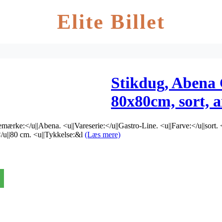
Elite Billet
Stikdug, Abena 
80x80cm, sort, a
mærke:</u||Abena. <u||Vareserie:</u||Gastro-Line. <u||Farve:</u||sort. <u
/u||80 cm. <u||Tykkelse:&l
(Læs mere)