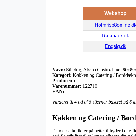
Webshop
Holmrisb8online.d
Rajapack.dk
Engsig.dk
Navn:
Stikdug, Abena Gastro-Line, 80x80cm
Kategori:
Køkken og Catering / Borddæknin
Producent:
Varenummer:
122710
EAN:
Vurderet til
4
ud af 5 stjerner baseret på
6
a
Køkken og Catering / Bord
En masse butikker på nettet tilbyder i dag f