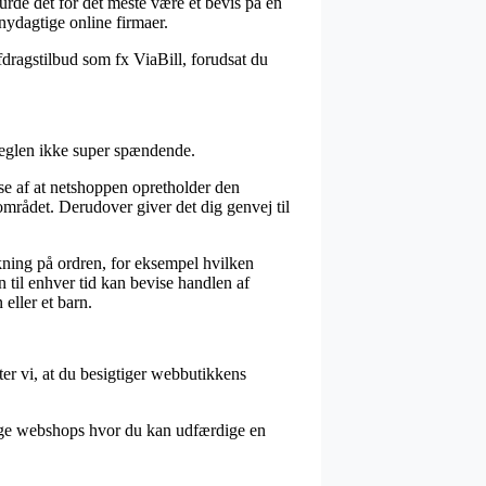
urde det for det meste være et bevis på en
nydagtige online firmaer.
dragstilbud som fx ViaBill, forudsat du
 reglen ikke super spændende.
else af at netshoppen opretholder den
området. Derudover giver det dig genvej til
kning på ordren, for eksempel hvilken
n til enhver tid kan bevise handlen af
eller et barn.
ter vi, at du besigtiger webbutikkens
mange webshops hvor du kan udfærdige en