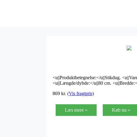
<u||Produktbetegnelse:</u||Stikdug. <u||Vare
<u||Længde/dybde:</u||80 cm. <u||Bredde:<
869
kr.
(Vis fragtpris)
Læs mere »
Køb nu »