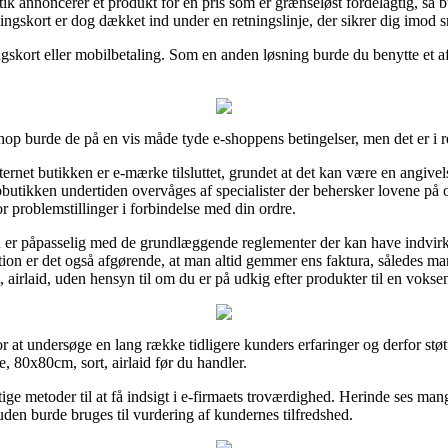
k annoncerer et produkt for en pris som er grænseløst fordelagtig, så b
gskort er dog dækket ind under en retningslinje, der sikrer dig imod s
gskort eller mobilbetaling. Som en anden løsning burde du benytte et af
hop burde de på en vis måde tyde e-shoppens betingelser, men det er i
internet butikken er e-mærke tilsluttet, grundet at det kan være en angiv
bbutikken undertiden overvåges af specialister der behersker lovene på 
or problemstillinger i forbindelse med din ordre.
ren er påpasselig med de grundlæggende reglementer der kan have indvir
ation er det også afgørende, at man altid gemmer ens faktura, således ma
irlaid, uden hensyn til om du er på udkig efter produkter til en voksen 
r at undersøge en lang række tidligere kunders erfaringer og derfor støt
 80x80cm, sort, airlaid før du handler.
gtige metoder til at få indsigt i e-firmaets troværdighed. Herinde ses 
en burde bruges til vurdering af kundernes tilfredshed.