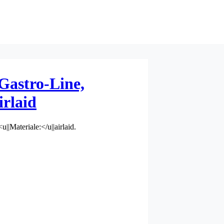
Gastro-Line,
irlaid
||Materiale:</u||airlaid.