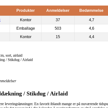
Produkter
Anmeldelser
Bedømmelse
k
Kontor
37
4,7
Emballage
503
4,6
Kontor
15
4,4
, sort, airlaid
g / Stikdug / Airlaid
nmeldelser
dækning / Stikdug / Airlaid
lere leveringsløsninger. En favorit iblandt mange er på nuværende tidspun