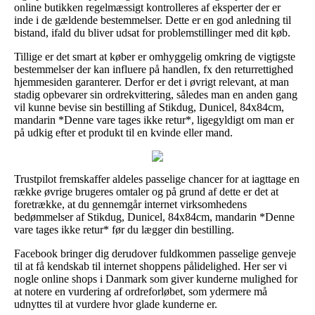
online butikken regelmæssigt kontrolleres af eksperter der er
inde i de gældende bestemmelser. Dette er en god anledning til
bistand, ifald du bliver udsat for problemstillinger med dit køb.
Tillige er det smart at køber er omhyggelig omkring de vigtigste
bestemmelser der kan influere på handlen, fx den returrettighed
hjemmesiden garanterer. Derfor er det i øvrigt relevant, at man
stadig opbevarer sin ordrekvittering, således man en anden gang
vil kunne bevise sin bestilling af Stikdug, Dunicel, 84x84cm,
mandarin *Denne vare tages ikke retur*, ligegyldigt om man er
på udkig efter et produkt til en kvinde eller mand.
Trustpilot fremskaffer aldeles passelige chancer for at iagttage en
række øvrige brugeres omtaler og på grund af dette er det at
foretrække, at du gennemgår internet virksomhedens
bedømmelser af Stikdug, Dunicel, 84x84cm, mandarin *Denne
vare tages ikke retur* før du lægger din bestilling.
Facebook bringer dig derudover fuldkommen passelige genveje
til at få kendskab til internet shoppens pålidelighed. Her ser vi
nogle online shops i Danmark som giver kunderne mulighed for
at notere en vurdering af ordreforløbet, som ydermere må
udnyttes til at vurdere hvor glade kunderne er.