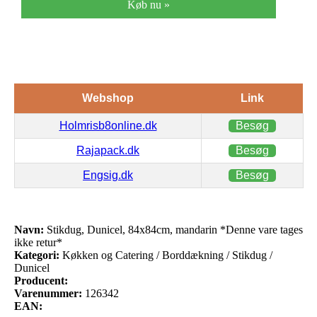
Køb nu »
Webshop
Link
Holmrisb8online.dk
Besøg
Rajapack.dk
Besøg
Engsig.dk
Besøg
Navn:
Stikdug, Dunicel, 84x84cm, mandarin *Denne vare tages
ikke retur*
Kategori:
Køkken og Catering / Borddækning / Stikdug /
Dunicel
Producent:
Varenummer:
126342
EAN: