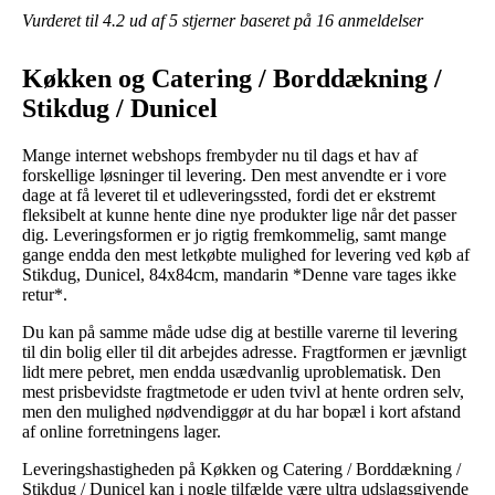
Vurderet til
4.2
ud af 5 stjerner baseret på
16
anmeldelser
Køkken og Catering / Borddækning /
Stikdug / Dunicel
Mange internet webshops frembyder nu til dags et hav af
forskellige løsninger til levering. Den mest anvendte er i vore
dage at få leveret til et udleveringssted, fordi det er ekstremt
fleksibelt at kunne hente dine nye produkter lige når det passer
dig. Leveringsformen er jo rigtig fremkommelig, samt mange
gange endda den mest letkøbte mulighed for levering ved køb af
Stikdug, Dunicel, 84x84cm, mandarin *Denne vare tages ikke
retur*.
Du kan på samme måde udse dig at bestille varerne til levering
til din bolig eller til dit arbejdes adresse. Fragtformen er jævnligt
lidt mere pebret, men endda usædvanlig uproblematisk. Den
mest prisbevidste fragtmetode er uden tvivl at hente ordren selv,
men den mulighed nødvendiggør at du har bopæl i kort afstand
af online forretningens lager.
Leveringshastigheden på Køkken og Catering / Borddækning /
Stikdug / Dunicel kan i nogle tilfælde være ultra udslagsgivende