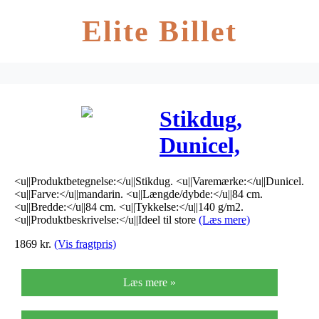
Elite Billet
Stikdug,
Dunicel,
84x84cm,
<u||Produktbetegnelse:</u||Stikdug. <u||Varemærke:</u||Dunicel.
mandarin
<u||Farve:</u||mandarin. <u||Længde/dybde:</u||84 cm.
<u||Bredde:</u||84 cm. <u||Tykkelse:</u||140 g/m2.
*Denne vare
<u||Produktbeskrivelse:</u||Ideel til store
(Læs mere)
1869
kr.
(Vis fragtpris)
tages ikke
retur*
Læs mere »