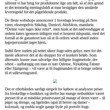
såfremt vi har brug for produkterne lige om lidt, så af den grund
er det temmelig meningsfuldt at man besigtiger den anslåede
leveringstid for det pågældende produkt.
De fleste webshops annoncerer 1 hverdags levering på flere
varer, eksempelvis Stikdug, Dunicel, 84x84cm, mandarin
*Denne vare tages ikke retur*, men husk at det nødvendiggør at
ordren køres igennem tidligere end et bestemt tidspunkt, med det
formål at de garanteret kan nå at få ordren sendt afsted inden
lagerpersonalet tager hjem.
Indtil flere outlets på nettet sikrer fragt uden gebyr, men for det
meste afkræver det at du shopper for et konkret beløb. Som
alternativ kunne man udvælge den billigste fragtmetode, der
oftest – uafhængig om man er nær Odense, Nykøbing Falster
eller Slangerup – vil være at få fragtmanden til at bringe ordren
til et udleveringssted.
Det er efterhånden særligt simpelt for købere at analysere priser
fra forskellige e-butikker, og derfor har mange netbutikker været
presset til at at mindske prisniveauet på mange af deres varer – til
piger og drenge, og ligeledes også til herrer og damer –
kolossalt, og endda nogle gange byde på portofri fragt.