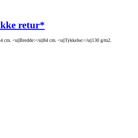
ikke retur*
|84 cm. <u||Bredde:</u||84 cm. <u||Tykkelse:</u||130 g/m2.