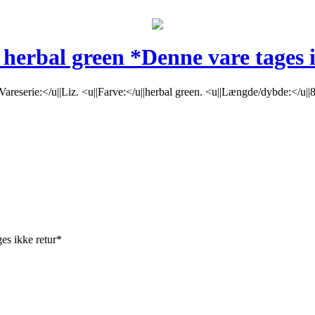
 herbal green *Denne vare tages 
Vareserie:</u||Liz. <u||Farve:</u||herbal green. <u||Længde/dybde:</u|
es ikke retur*