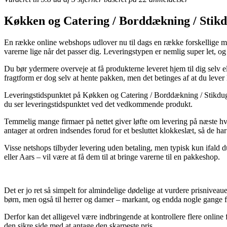
Køkken og Catering / Borddækning / Stikd
En række online webshops udlover nu til dags en række forskellige muligh
varerne lige når det passer dig. Leveringstypen er nemlig super let, 
Du bør ydermere overveje at få produkterne leveret hjem til dig selv el
fragtform er dog selv at hente pakken, men det betinges af at du lever l
Leveringstidspunktet på Køkken og Catering / Borddækning / Stikdug
du ser leveringstidspunktet ved det vedkommende produkt.
Temmelig mange firmaer på nettet giver løfte om levering på næste h
antager at ordren indsendes forud for et besluttet klokkeslæt, så de har
Visse netshops tilbyder levering uden betaling, men typisk kun ifald
eller Aars – vil være at få dem til at bringe varerne til en pakkeshop.
Det er jo ret så simpelt for almindelige dødelige at vurdere prisniveaue
børn, men også til herrer og damer – markant, og endda nogle gange 
Derfor kan det alligevel være indbringende at kontrollere flere online
den sikre side med at antage den skarpeste pris.