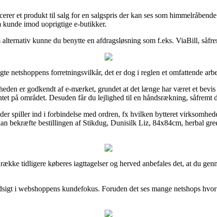
cerer et produkt til salg for en salgspris der kan ses som himmelråbend
m kunde imod uoprigtige e-butikker.
alternativ kunne du benytte en afdragsløsning som f.eks. ViaBill, såfre
agte netshoppens forretningsvilkår, det er dog i reglen et omfattende arb
 er godkendt af e-mærket, grundet at det længe har været et bevis på a
ntet på området. Desuden får du lejlighed til en håndsrækning, såfremt
er spiller ind i forbindelse med ordren, fx hvilken bytteret virksomheden
 kan bekræfte bestillingen af Stikdug, Dunisilk Liz, 84x84cm, herbal g
re række tidligere køberes iagttagelser og herved anbefales det, at du 
indsigt i webshoppens kundefokus. Foruden det ses mange netshops hvor 