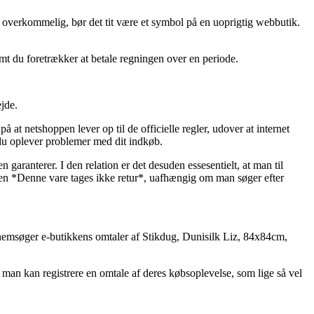
e overkommelig, bør det tit være et symbol på en uoprigtig webbutik.
mt du foretrækker at betale regningen over en periode.
ejde.
t netshoppen lever op til de officielle regler, udover at internet
 du oplever problemer med dit indkøb.
 garanterer. I den relation er det desuden essesentielt, at man til
reen *Denne vare tages ikke retur*, uafhængig om man søger efter
gennemsøger e-butikkens omtaler af Stikdug, Dunisilk Liz, 84x84cm,
man kan registrere en omtale af deres købsoplevelse, som lige så vel