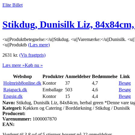
Elite Billet
Stikdug, Dunisilk Liz, 84x84cm,
<u||Produktbetegnelse:</u||Stikdug. <u||Varemærke:</u||Dunisilk. <u||
<u||Produktb
(Læs mere)
2631
kr.
(Vis fragtpris)
Læs mere »
Køb nu »
Webshop
Produkter
Anmeldelser
Bedømmelse
Link
Holmrisb8online.dk
Kontor
37
4,7
Besøg
Rajapack.dk
Emballage
503
4,6
Besøg
Engsig.dk
Kontor
15
4,4
Besøg
Navn:
Stikdug, Dunisilk Liz, 84x84cm, herbal green *Denne vare tag
Kategori:
Køkken og Catering / Borddækning / Stikdug / Dunisilk
Producent:
Varenummer:
1000007870
EAN:
Vurderet til
3.8
ud af 5 stjerner baseret på
22
anmeldelser