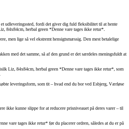
udleveringssted, fordi det giver dig fuld fleksibilitet til at hente
 Liz, 84x84cm, herbal green *Denne vare tages ikke retur*.
yrere, men lige så vel ekstremt hensigtsmæssig. Den mest betalelige
kken med det samme, så af den grund er det særdeles meningsfuldt at
silk Liz, 84x84cm, herbal green *Denne vare tages ikke retur*, som
.
tkøbte leveringsform, som tit – hvad end du bor ved Esbjerg, Værløse
ere ikke kunne slippe for at reducere prisniveauet på deres varer – til
nne vare tages ikke retur* før du placerer ordren, således at du er på