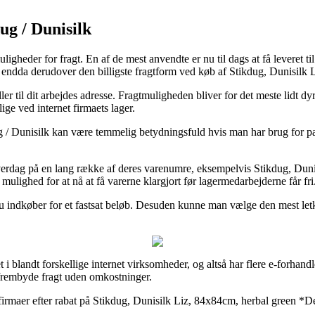
ug / Dunisilk
eder for fragt. En af de mest anvendte er nu til dags at få leveret til et 
og endda derudover den billigste fragtform ved køb af Stikdug, Dunisilk
ler til dit arbejdes adresse. Fragtmuligheden bliver for det meste lidt d
ige ved internet firmaets lager.
 / Dunisilk kan være temmelig betydningsfuld hvis man har brug for pa
verdag på en lang række af deres varenumre, eksempelvis Stikdug, Duni
 mulighed for at nå at få varerne klargjort før lagermedarbejderne får fri
 du indkøber for et fastsat beløb. Desuden kunne man vælge den mest le
t i blandt forskellige internet virksomheder, og altså har flere e-forhandl
frembyde fragt uden omkostninger.
 firmaer efter rabat på Stikdug, Dunisilk Liz, 84x84cm, herbal green *De