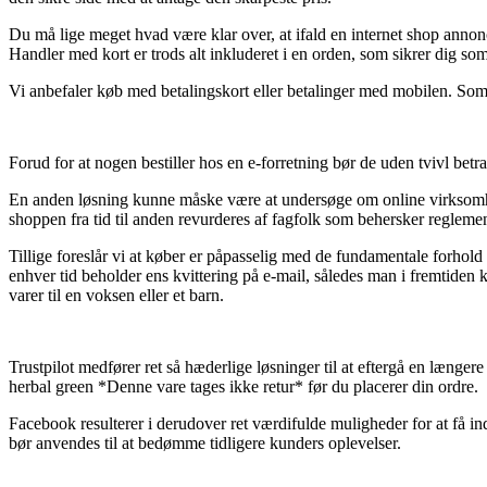
Du må lige meget hvad være klar over, at ifald en internet shop annon
Handler med kort er trods alt inkluderet i en orden, som sikrer dig so
Vi anbefaler køb med betalingskort eller betalinger med mobilen. Som 
Forud for at nogen bestiller hos en e-forretning bør de uden tvivl betr
En anden løsning kunne måske være at undersøge om online virksomheden
shoppen fra tid til anden revurderes af fagfolk som behersker regleme
Tillige foreslår vi at køber er påpasselig med de fundamentale forhold d
enhver tid beholder ens kvittering på e-mail, således man i fremtiden
varer til en voksen eller et barn.
Trustpilot medfører ret så hæderlige løsninger til at eftergå en længe
herbal green *Denne vare tages ikke retur* før du placerer din ordre.
Facebook resulterer i derudover ret værdifulde muligheder for at få 
bør anvendes til at bedømme tidligere kunders oplevelser.