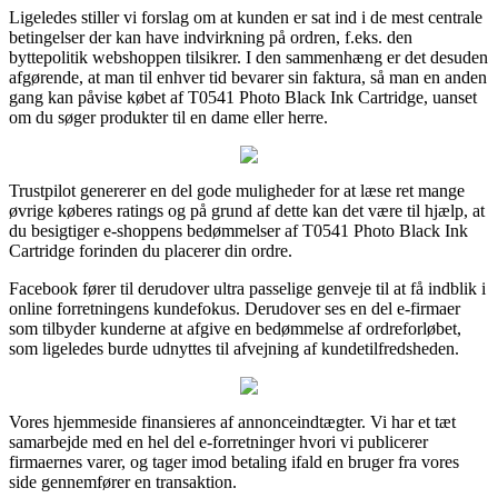
Ligeledes stiller vi forslag om at kunden er sat ind i de mest centrale
betingelser der kan have indvirkning på ordren, f.eks. den
byttepolitik webshoppen tilsikrer. I den sammenhæng er det desuden
afgørende, at man til enhver tid bevarer sin faktura, så man en anden
gang kan påvise købet af T0541 Photo Black Ink Cartridge, uanset
om du søger produkter til en dame eller herre.
Trustpilot genererer en del gode muligheder for at læse ret mange
øvrige køberes ratings og på grund af dette kan det være til hjælp, at
du besigtiger e-shoppens bedømmelser af T0541 Photo Black Ink
Cartridge forinden du placerer din ordre.
Facebook fører til derudover ultra passelige genveje til at få indblik i
online forretningens kundefokus. Derudover ses en del e-firmaer
som tilbyder kunderne at afgive en bedømmelse af ordreforløbet,
som ligeledes burde udnyttes til afvejning af kundetilfredsheden.
Vores hjemmeside finansieres af annonceindtægter. Vi har et tæt
samarbejde med en hel del e-forretninger hvori vi publicerer
firmaernes varer, og tager imod betaling ifald en bruger fra vores
side gennemfører en transaktion.