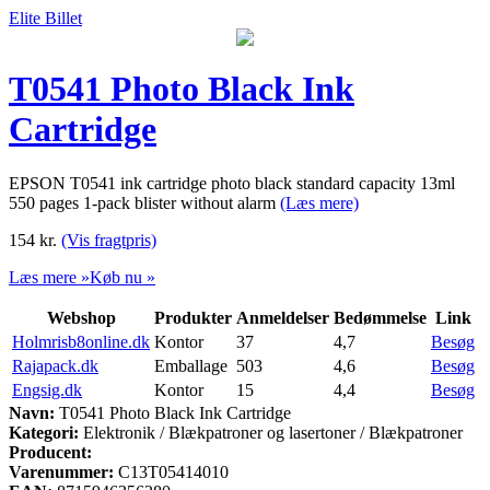
Elite Billet
T0541 Photo Black Ink
Cartridge
EPSON T0541 ink cartridge photo black standard capacity 13ml
550 pages 1-pack blister without alarm
(Læs mere)
154
kr.
(Vis fragtpris)
Læs mere »
Køb nu »
Webshop
Produkter
Anmeldelser
Bedømmelse
Link
Holmrisb8online.dk
Kontor
37
4,7
Besøg
Rajapack.dk
Emballage
503
4,6
Besøg
Engsig.dk
Kontor
15
4,4
Besøg
Navn:
T0541 Photo Black Ink Cartridge
Kategori:
Elektronik / Blækpatroner og lasertoner / Blækpatroner
Producent:
Varenummer:
C13T05414010