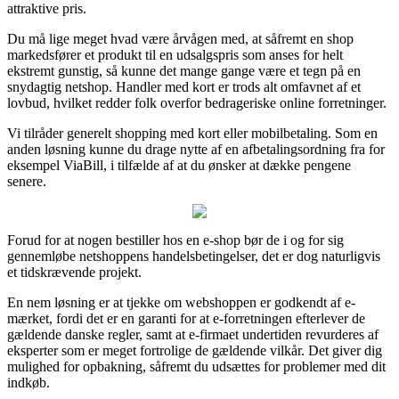
attraktive pris.
Du må lige meget hvad være årvågen med, at såfremt en shop
markedsfører et produkt til en udsalgspris som anses for helt
ekstremt gunstig, så kunne det mange gange være et tegn på en
snydagtig netshop. Handler med kort er trods alt omfavnet af et
lovbud, hvilket redder folk overfor bedrageriske online forretninger.
Vi tilråder generelt shopping med kort eller mobilbetaling. Som en
anden løsning kunne du drage nytte af en afbetalingsordning fra for
eksempel ViaBill, i tilfælde af at du ønsker at dække pengene
senere.
Forud for at nogen bestiller hos en e-shop bør de i og for sig
gennemløbe netshoppens handelsbetingelser, det er dog naturligvis
et tidskrævende projekt.
En nem løsning er at tjekke om webshoppen er godkendt af e-
mærket, fordi det er en garanti for at e-forretningen efterlever de
gældende danske regler, samt at e-firmaet undertiden revurderes af
eksperter som er meget fortrolige de gældende vilkår. Det giver dig
mulighed for opbakning, såfremt du udsættes for problemer med dit
indkøb.