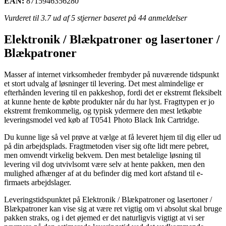
EAN:
8715946356280
Vurderet til
3.7
ud af 5 stjerner baseret på
44
anmeldelser
Elektronik / Blækpatroner og lasertoner /
Blækpatroner
Masser af internet virksomheder frembyder på nuværende tidspunkt
et stort udvalg af løsninger til levering. Det mest almindelige er
efterhånden levering til en pakkeshop, fordi det er ekstremt fleksibelt
at kunne hente de købte produkter når du har lyst. Fragttypen er jo
ekstremt fremkommelig, og typisk ydermere den mest letkøbte
leveringsmodel ved køb af T0541 Photo Black Ink Cartridge.
Du kunne lige så vel prøve at vælge at få leveret hjem til dig eller ud
på din arbejdsplads. Fragtmetoden viser sig ofte lidt mere pebret,
men omvendt virkelig bekvem. Den mest betalelige løsning til
levering vil dog utvivlsomt være selv at hente pakken, men den
mulighed afhænger af at du befinder dig med kort afstand til e-
firmaets arbejdslager.
Leveringstidspunktet på Elektronik / Blækpatroner og lasertoner /
Blækpatroner kan vise sig at være ret vigtig om vi absolut skal bruge
pakken straks, og i det øjemed er det naturligvis vigtigt at vi ser