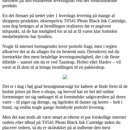
nærmere på den estimerede leveringstid ved det vedkommende
produkt.
En del firmaer på nettet yder 1 hverdags levering på mange af
shoppens produkter, eksempelvis T0541 Photo Black Ink Cartridge,
som dog betinges af at bestillingen realiseres før et angivent
tidspunkt, så de har mulighed for at nå at få varen klar forinden
medarbejderne har fyraften.
Nogle få internet foretagender lover portofri fragt, men i reglen
afkræver det at du aftager for en bestemt sum. Derudover må du
foretrække den mest betalelige leveringsmulighed, der i de fleste
tilfælde – uanset om du er ved Taastrup, Hobro eller Haslev – vil
være at få dem til at bringe bestillingen til en pakkeshop.
Det er i dag i høj grad hensigtsmæssigt for købere at finde frem til de
bedste priser på flere e-shops, og herved har en hel del online
forretninger set sig nødsaget til at formindske salgsværdien på deres
varer – til piger og drenge, og ligeledes til damer og herrer – helt i
bund, og endda nogle gange frembyde portofri levering.
Men det kan trods alt være smart at efterse et par forskellige internet
outlets efter tilbud på T0541 Photo Black Ink Cartridge inden du
placerer ordren, så du er skråsikker på at indhente den mest