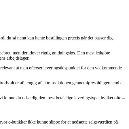
di du så nemt kan hente bestillingen præcis når det passer dig.
e pebret, men derudover rigtig gnidningsløs. Den mest letkøbte
ens arbejdslager.
 relevant at man efterser leveringstidspunktet for den vedkommende
s alt er afhængig af at transaktionen gennemføres tidligere end et
vt kunne du udse dig den mest betalelige leveringstype, hvilket ofte –
 Pryor e-butikker ikke kunne slippe for at nedsætte salgsværdien på