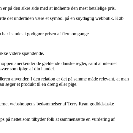
 er på den sikre side med at indhente den mest betalelige pris.
 burde det undertiden være et symbol på en snydagtig webbutik. Køb
u har i sinde at godtgøre prisen af flere omgange.
e ikke videre spændende.
hoppen anerkender de gældende danske regler, samt at internet
esvær som følge af din handel.
ndleren anvender. I den relation er det på samme måde relevant, at man
 søger et produkt til en dreng eller pige.
er internet webshoppens bedømmelser af Terry Ryan godbidstaske
ops på nettet som tilbyder folk at sammensætte en vurdering af