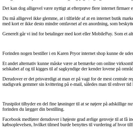
Det kan dog alligevel være nyttigt at efterprøve flere internet firmae
Du må alligevel ikke glemme, at i tilfælde af at en internet butik ma
med kort er ikke desto mindre omfavnet af en anordning, som beskytte
Generelt går vi ind for betalinger med kort eller MobilePay. Som et alt
Forinden nogen bestiller i en Karen Pryor internet shop kunne de uden
Et andet alternativ kunne måske være at bemærke om online virksomhed
selskabet af og til kigges til af sagkyndige der kender lovene på områ
Derudover er det prisværdigt at man er på vagt for de mest centrale re
stadigvæk gemmer sin kvittering på e-mail, således man til enhver tid 
Trustpilot tilbyder en del fine løsninger til at se nøjere på adskilli
forinden du lægger din bestilling.
Facebook medfører derudover i højeste grad ærlige genveje til at få i
købsoplevelsen, hvilket tilmed burde benyttes til vurdering af hvor til