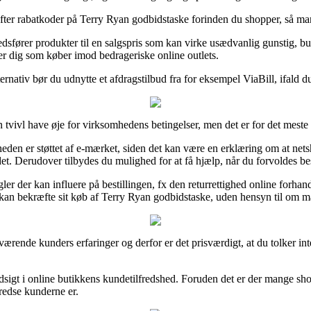
r efter rabatkoder på Terry Ryan godbidstaske forinden du shopper, så man
rkedsfører produkter til en salgspris som kan virke usædvanlig gunstig,
r dig som køber imod bedrageriske online outlets.
ernativ bør du udnytte et afdragstilbud fra for eksempel ViaBill, ifald d
 tvivl have øje for virksomhedens betingelser, men det er for det mest
en er støttet af e-mærket, siden det kan være en erklæring om at nets
det. Derudover tilbydes du mulighed for at få hjælp, når du forvoldes b
gler der kan influere på bestillingen, fx den returrettighed online forha
kan bekræfte sit køb af Terry Ryan godbidstaske, uden hensyn til om man
ge nuværende kunders erfaringer og derfor er det prisværdigt, at du tolk
ndsigt i online butikkens kundetilfredshed. Foruden det er der mange sh
fredse kunderne er.