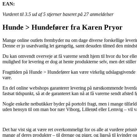
EAN:
Vurderet til
3.5
ud af 5 stjerner baseret på
27
anmeldelser
Hunde > Hundefører fra Karen Pryor
Mange online outlets frembyder nu om dage diverse forskellige leverin
Denne er jo usædvanlig let gængelig, samt desuden tilmed den mindst
Du kan omvendt overveje at få varerne sendt hjem til hvor du bor eller
mulighed for levering er dog at hente produkterne selv, men det stille
Fragttiden på Hunde > Hundefører kan være virkelig udslagsgivende nå
vare.
En del online webshops garanterer levering på næstkommende hverdag 
fastsat tidspunkt, så at de garanteret kan nå at få varerne sendt afste
Nogle enkelte netbutikker byder på portofri fragt, men i mange tilfæld
uden hensyn til om man bor nær Viborg, Lillerød eller Lemvig – vil være
Det har vist sig at være ret overkommeligt for os alle at vurdere prisn
mange af deres produkter – til drenge og piger, og ligeså til kvinder 