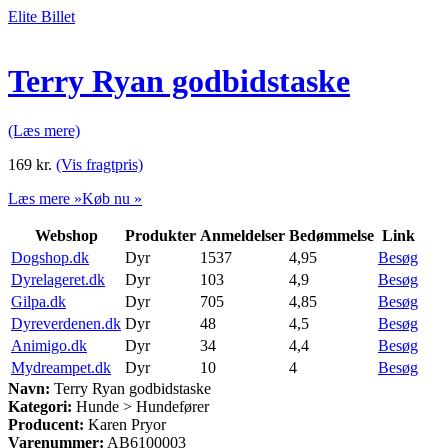
Elite Billet
Terry Ryan godbidstaske
(Læs mere)
169
kr.
(Vis fragtpris)
Læs mere »
Køb nu »
Webshop
Produkter
Anmeldelser
Bedømmelse
Link
Dogshop.dk
Dyr
1537
4,95
Besøg
Dyrelageret.dk
Dyr
103
4,9
Besøg
Gilpa.dk
Dyr
705
4,85
Besøg
Dyreverdenen.dk
Dyr
48
4,5
Besøg
Animigo.dk
Dyr
34
4,4
Besøg
Mydreampet.dk
Dyr
10
4
Besøg
Navn:
Terry Ryan godbidstaske
Kategori:
Hunde > Hundefører
Producent:
Karen Pryor
Varenummer:
AB6100003