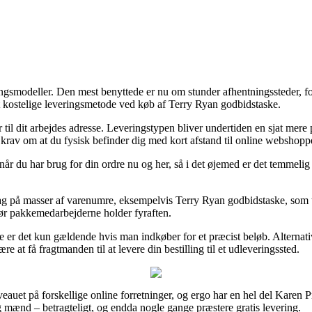
gsmodeller. Den mest benyttede er nu om stunder afhentningssteder, for
 kostelige leveringsmetode ved køb af Terry Ryan godbidstaske.
 til dit arbejdes adresse. Leveringstypen bliver undertiden en sjat mer
r krav om at du fysisk befinder dig med kort afstand til online webshopp
r du har brug for din ordre nu og her, så i det øjemed er det temmelig
på masser af varenumre, eksempelvis Terry Ryan godbidstaske, som trod
d før pakkemedarbejderne holder fyraften.
e er det kun gældende hvis man indkøber for et præcist beløb. Alternati
 at få fragtmanden til at levere din bestilling til et udleveringssted.
iveauet på forskellige online forretninger, og ergo har en hel del Karen
og mænd – betragteligt, og endda nogle gange præstere gratis levering.