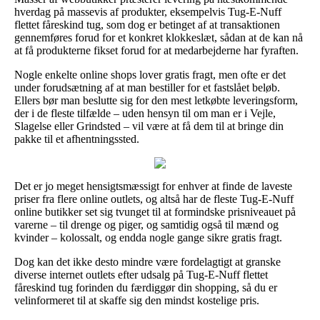
hverdag på massevis af produkter, eksempelvis Tug-E-Nuff
flettet fåreskind tug, som dog er betinget af at transaktionen
gennemføres forud for et konkret klokkeslæt, sådan at de kan nå
at få produkterne fikset forud for at medarbejderne har fyraften.
Nogle enkelte online shops lover gratis fragt, men ofte er det
under forudsætning af at man bestiller for et fastslået beløb.
Ellers bør man beslutte sig for den mest letkøbte leveringsform,
der i de fleste tilfælde – uden hensyn til om man er i Vejle,
Slagelse eller Grindsted – vil være at få dem til at bringe din
pakke til et afhentningssted.
Det er jo meget hensigtsmæssigt for enhver at finde de laveste
priser fra flere online outlets, og altså har de fleste Tug-E-Nuff
online butikker set sig tvunget til at formindske prisniveauet på
varerne – til drenge og piger, og samtidig også til mænd og
kvinder – kolossalt, og endda nogle gange sikre gratis fragt.
Dog kan det ikke desto mindre være fordelagtigt at granske
diverse internet outlets efter udsalg på Tug-E-Nuff flettet
fåreskind tug forinden du færdiggør din shopping, så du er
velinformeret til at skaffe sig den mindst kostelige pris.