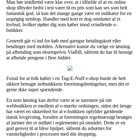
Man bør imidlertid være klar over, at i tilfælde af at en online
shop tilbyder bedst i test varer til en pris som kan ses som helt
fantastisk god, så kan det mange gange være en indikator for en
uoprigtig netshop. Handler med kort er dog omsluttet af et
lovbud, hvilket støtter dig som køber imod svindlende e-
butikker.
Generelt går vi ind for køb med gængse betalingskort eller
betalinger med mobilen. Alternativt kunne du vælge en løsning
på afbetaling som eksempelvis ViaBill, såfremt du har til hensigt
at afbetale pengene i flere bidder.
Forud for at folk køber i en Tug-E-Nuff e-shop burde de helt
sikkert betragte netbutikkens forretningsbetingelser, men det er
gerne ikke super spændende.
En nem løsning kan derfor være at se nærmere på om
webbutikken er medlem af e-mærke ordningen, siden det længe
har været en sikkerhed for at e-butikken opfylder gældende
dansk lovgivning, foruden at forretningen regelmæssigt besøges
af jurister der er indført i reglementet på området. Dette er en
god genvej til at blive hjulpet, såfremt du udsættes for
vanskeligheder i processen med din shopping.