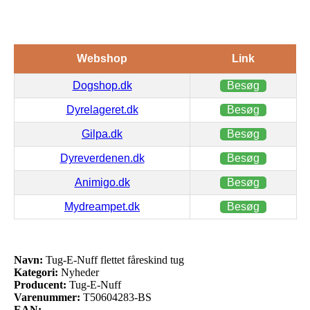
Webshop
Link
Dogshop.dk
Besøg
Dyrelageret.dk
Besøg
Gilpa.dk
Besøg
Dyreverdenen.dk
Besøg
Animigo.dk
Besøg
Mydreampet.dk
Besøg
Navn:
Tug-E-Nuff flettet fåreskind tug
Kategori:
Nyheder
Producent:
Tug-E-Nuff
Varenummer:
T50604283-BS
EAN: