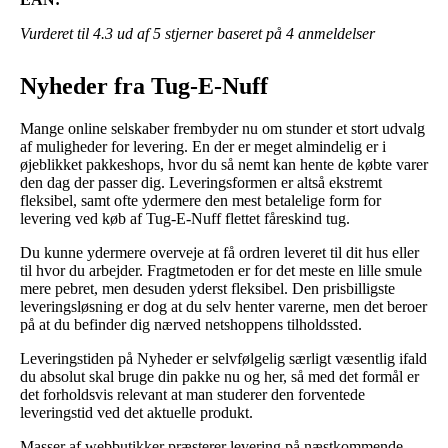
Vurderet til
4.3
ud af 5 stjerner baseret på
4
anmeldelser
Nyheder fra Tug-E-Nuff
Mange online selskaber frembyder nu om stunder et stort udvalg
af muligheder for levering. En der er meget almindelig er i
øjeblikket pakkeshops, hvor du så nemt kan hente de købte varer
den dag der passer dig. Leveringsformen er altså ekstremt
fleksibel, samt ofte ydermere den mest betalelige form for
levering ved køb af Tug-E-Nuff flettet fåreskind tug.
Du kunne ydermere overveje at få ordren leveret til dit hus eller
til hvor du arbejder. Fragtmetoden er for det meste en lille smule
mere pebret, men desuden yderst fleksibel. Den prisbilligste
leveringsløsning er dog at du selv henter varerne, men det beroer
på at du befinder dig nærved netshoppens tilholdssted.
Leveringstiden på Nyheder er selvfølgelig særligt væsentlig ifald
du absolut skal bruge din pakke nu og her, så med det formål er
det forholdsvis relevant at man studerer den forventede
leveringstid ved det aktuelle produkt.
Masser af webbutikker præsterer levering på næstkommende