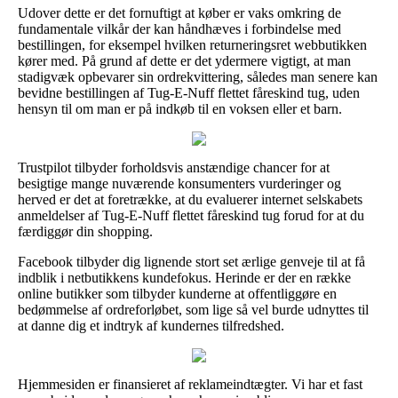
Udover dette er det fornuftigt at køber er vaks omkring de
fundamentale vilkår der kan håndhæves i forbindelse med
bestillingen, for eksempel hvilken returneringsret webbutikken
kører med. På grund af dette er det ydermere vigtigt, at man
stadigvæk opbevarer sin ordrekvittering, således man senere kan
bevidne bestillingen af Tug-E-Nuff flettet fåreskind tug, uden
hensyn til om man er på indkøb til en voksen eller et barn.
Trustpilot tilbyder forholdsvis anstændige chancer for at
besigtige mange nuværende konsumenters vurderinger og
herved er det at foretrække, at du evaluerer internet selskabets
anmeldelser af Tug-E-Nuff flettet fåreskind tug forud for at du
færdiggør din shopping.
Facebook tilbyder dig lignende stort set ærlige genveje til at få
indblik i netbutikkens kundefokus. Herinde er der en række
online butikker som tilbyder kunderne at offentliggøre en
bedømmelse af ordreforløbet, som lige så vel burde udnyttes til
at danne dig et indtryk af kundernes tilfredshed.
Hjemmesiden er finansieret af reklameindtægter. Vi har et fast