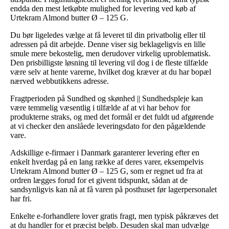
endda den mest letkøbte mulighed for levering ved køb af
Urtekram Almond butter Ø – 125 G.
Du bør ligeledes vælge at få leveret til din privatbolig eller til
adressen på dit arbejde. Denne viser sig beklageligvis en lille
smule mere bekostelig, men derudover virkelig uproblematisk.
Den prisbilligste løsning til levering vil dog i de fleste tilfælde
være selv at hente varerne, hvilket dog kræver at du har bopæl
nærved webbutikkens adresse.
Fragtperioden på Sundhed og skønhed || Sundhedspleje kan
være temmelig væsentlig i tilfælde af at vi har behov for
produkterne straks, og med det formål er det fuldt ud afgørende
at vi checker den anslåede leveringsdato for den pågældende
vare.
Adskillige e-firmaer i Danmark garanterer levering efter en
enkelt hverdag på en lang række af deres varer, eksempelvis
Urtekram Almond butter Ø – 125 G, som er regnet ud fra at
ordren lægges forud for et givent tidspunkt, sådan at de
sandsynligvis kan nå at få varen på posthuset før lagerpersonalet
har fri.
Enkelte e-forhandlere lover gratis fragt, men typisk påkræves det
at du handler for et præcist beløb. Desuden skal man udvælge