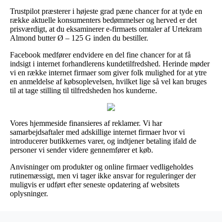
Trustpilot præsterer i højeste grad pæne chancer for at tyde en
række aktuelle konsumenters bedømmelser og herved er det
prisværdigt, at du eksaminerer e-firmaets omtaler af Urtekram
Almond butter Ø – 125 G inden du bestiller.
Facebook medfører endvidere en del fine chancer for at få
indsigt i internet forhandlerens kundetilfredshed. Herinde møder
vi en række internet firmaer som giver folk mulighed for at ytre
en anmeldelse af købsoplevelsen, hvilket lige så vel kan bruges
til at tage stilling til tilfredsheden hos kunderne.
Vores hjemmeside finansieres af reklamer. Vi har
samarbejdsaftaler med adskillige internet firmaer hvor vi
introducerer butikkernes varer, og indtjener betaling ifald de
personer vi sender videre gennemfører et køb.
Anvisninger om produkter og online firmaer vedligeholdes
rutinemæssigt, men vi tager ikke ansvar for reguleringer der
muligvis er udført efter seneste opdatering af websitets
oplysninger.