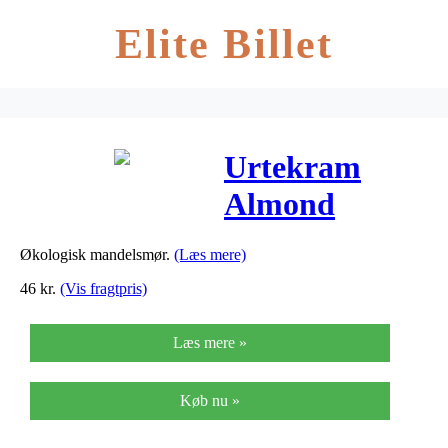
Elite Billet
Urtekram
Almond
butter Ø – 125
Økologisk mandelsmør.
(Læs mere)
G
46
kr.
(Vis fragtpris)
Læs mere »
Køb nu »