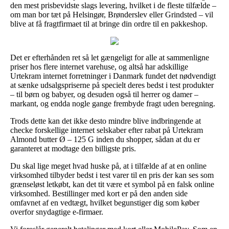
den mest prisbevidste slags levering, hvilket i de fleste tilfælde –
om man bor tæt på Helsingør, Brønderslev eller Grindsted – vil
blive at få fragtfirmaet til at bringe din ordre til en pakkeshop.
Det er efterhånden ret så let gængeligt for alle at sammenligne
priser hos flere internet varehuse, og altså har adskillige
Urtekram internet forretninger i Danmark fundet det nødvendigt
at sænke udsalgspriserne på specielt deres bedst i test produkter
– til børn og babyer, og desuden også til herrer og damer –
markant, og endda nogle gange frembyde fragt uden beregning.
Trods dette kan det ikke desto mindre blive indbringende at
checke forskellige internet selskaber efter rabat på Urtekram
Almond butter Ø – 125 G inden du shopper, sådan at du er
garanteret at modtage den billigste pris.
Du skal lige meget hvad huske på, at i tilfælde af at en online
virksomhed tilbyder bedst i test varer til en pris der kan ses som
grænseløst letkøbt, kan det tit være et symbol på en falsk online
virksomhed. Bestillinger med kort er på den anden side
omfavnet af en vedtægt, hvilket begunstiger dig som køber
overfor snydagtige e-firmaer.