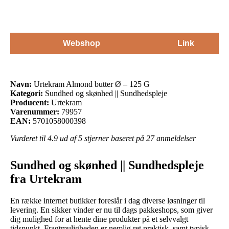
Webshop
Link
Navn:
Urtekram Almond butter Ø – 125 G
Kategori:
Sundhed og skønhed || Sundhedspleje
Producent:
Urtekram
Varenummer:
79957
EAN:
5701058000398
Vurderet til
4.9
ud af 5 stjerner baseret på
27
anmeldelser
Sundhed og skønhed || Sundhedspleje
fra Urtekram
En række internet butikker foreslår i dag diverse løsninger til
levering. En sikker vinder er nu til dags pakkeshops, som giver
dig mulighed for at hente dine produkter på et selvvalgt
tidspunkt. Fragtmuligheden er nemlig ret praktisk, samt typisk