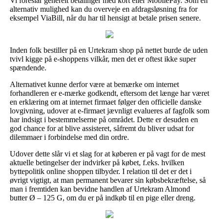
Vi foreslår generelt betalinger med kort eller MobilePay. Som en
alternativ mulighed kan du overveje en afdragsløsning fra for
eksempel ViaBill, når du har til hensigt at betale prisen senere.
Inden folk bestiller på en Urtekram shop på nettet burde de uden
tvivl kigge på e-shoppens vilkår, men det er oftest ikke super
spændende.
Alternativet kunne derfor være at bemærke om internet
forhandleren er e-mærke godkendt, eftersom det længe har været
en erklæring om at internet firmaet følger den officielle danske
lovgivning, udover at e-firmaet jævnligt evalueres af fagfolk som
har indsigt i bestemmelserne på området. Dette er desuden en
god chance for at blive assisteret, såfremt du bliver udsat for
dilemmaer i forbindelse med din ordre.
Udover dette slår vi et slag for at køberen er på vagt for de mest
aktuelle betingelser der indvirker på købet, f.eks. hvilken
byttepolitik online shoppen tilbyder. I relation til det er det i
øvrigt vigtigt, at man permanent bevarer sin købsbekræftelse, så
man i fremtiden kan bevidne handlen af Urtekram Almond
butter Ø – 125 G, om du er på indkøb til en pige eller dreng.