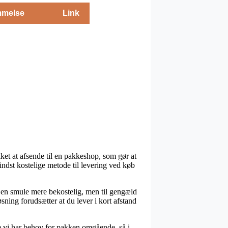
melse
Link
kket at afsende til en pakkeshop, som gør at
dst kostelige metode til levering ved køb
t en smule mere bekostelig, men til gengæld
sning forudsætter at du lever i kort afstand
 vi har behov for pakken omgående, så i