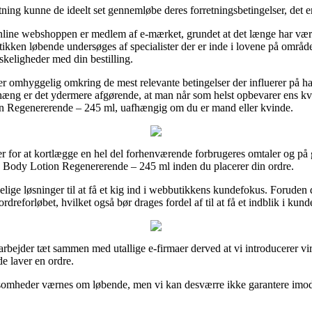
ing kunne de ideelt set gennemløbe deres forretningsbetingelser, det e
online webshoppen er medlem af e-mærket, grundet at det længe har være
utikken løbende undersøges af specialister der er inde i lovene på område
skeligheder med din bestilling.
 er omhyggelig omkring de mest relevante betingelser der influerer på h
ng er det ydermere afgørende, at man når som helst opbevarer ens kvit
n Regenererende – 245 ml, uafhængig om du er mand eller kvinde.
cer for at kortlægge en hel del forhenværende forbrugeres omtaler og på g
a Body Lotion Regenererende – 245 ml inden du placerer din ordre.
lige løsninger til at få et kig ind i webbutikkens kundefokus. Foruden
reforløbet, hvilket også bør drages fordel af til at få et indblik i kund
i arbejder tæt sammen med utallige e-firmaer derved at vi introducerer v
e laver en ordre.
somheder værnes om løbende, men vi kan desværre ikke garantere imod ko