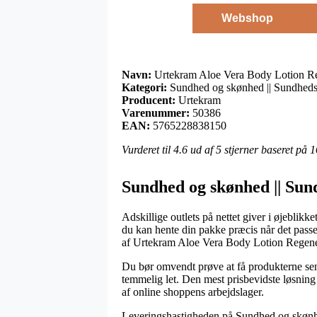
Webshop
Navn:
Urtekram Aloe Vera Body Lotion Re
Kategori:
Sundhed og skønhed || Sundheds
Producent:
Urtekram
Varenummer:
50386
EAN:
5765228838150
Vurderet til
4.6
ud af 5 stjerner baseret på
1
Sundhed og skønhed || Sun
Adskillige outlets på nettet giver i øjeblikk
du kan hente din pakke præcis når det pass
af Urtekram Aloe Vera Body Lotion Regene
Du bør omvendt prøve at få produkterne send
temmelig let. Den mest prisbevidste løsning 
af online shoppens arbejdslager.
Leveringshastigheden på Sundhed og skønhe