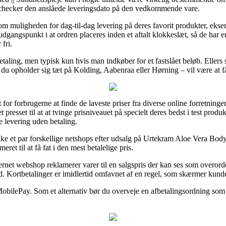
n checker den anslåede leveringsdato på den vedkommende vare.
ti om muligheden for dag-til-dag levering på deres favorit produkter, 
gangspunkt i at ordren placeres inden et aftalt klokkeslæt, så de har e
 fri.
etaling, men typisk kun hvis man indkøber for et fastslået beløb. Ellers 
u opholder sig tæt på Kolding, Aabenraa eller Hørning – vil være at få 
for forbrugerne at finde de laveste priser fra diverse online forretninge
resset til at at tvinge prisniveauet på specielt deres bedst i test produk
 levering uden betaling.
ekke et par forskellige netshops efter udsalg på Urtekram Aloe Vera Bo
ret til at få fat i den mest betalelige pris.
ernet webshop reklamerer varer til en salgspris der kan ses som overorde
. Kortbetalinger er imidlertid omfavnet af en regel, som skærmer kund
MobilePay. Som et alternativ bør du overveje en afbetalingsordning som 