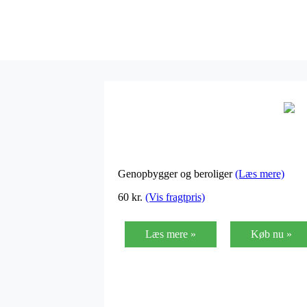
Genopbygger og beroliger
(Læs mere)
60
kr.
(Vis fragtpris)
Læs mere »
Køb nu »