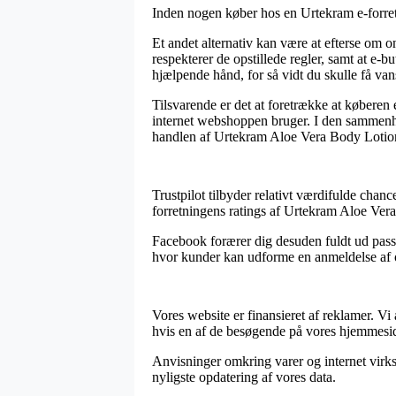
Inden nogen køber hos en Urtekram e-forretn
Et andet alternativ kan være at efterse om 
respekterer de opstillede regler, samt at e-b
hjælpende hånd, for så vidt du skulle få van
Tilsvarende er det at foretrække at køberen
internet webshoppen bruger. I den sammenhæ
handlen af Urtekram Aloe Vera Body Lotio
Trustpilot tilbyder relativt værdifulde chan
forretningens ratings af Urtekram Aloe Ver
Facebook forærer dig desuden fuldt ud passe
hvor kunder kan udforme en anmeldelse af ord
Vores website er finansieret af reklamer. V
hvis en af de besøgende på vores hjemmesid
Anvisninger omkring varer og internet virk
nyligste opdatering af vores data.