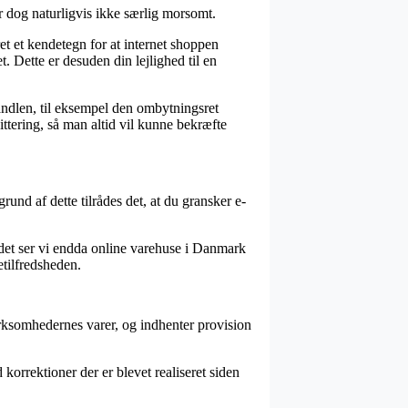
r dog naturligvis ikke særlig morsomt.
t et kendetegn for at internet shoppen
t. Dette er desuden din lejlighed til en
andlen, til eksempel den ombytningsret
tering, så man altid vil kunne bekræfte
rund af dette tilrådes det, at du gransker e-
 det ser vi endda online varehuse i Danmark
etilfredsheden.
irksomhedernes varer, og indhenter provision
rrektioner der er blevet realiseret siden