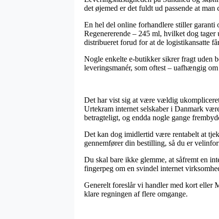
det øjemed er det fuldt ud passende at ma
En hel del online forhandlere stiller garan
Regenererende – 245 ml, hvilket dog tager ud
distribueret forud for at de logistikansatte får
Nogle enkelte e-butikker sikrer fragt uden b
leveringsmanér, som oftest – uafhængig om d
Det har vist sig at være vældig ukompliceret 
Urtekram internet selskaber i Danmark været p
betragteligt, og endda nogle gange frembyde
Det kan dog imidlertid være rentabelt at tj
gennemfører din bestilling, så du er velinforme
Du skal bare ikke glemme, at såfremt en int
fingerpeg om en svindel internet virksomhed
Generelt foreslår vi handler med kort eller 
klare regningen af flere omgange.