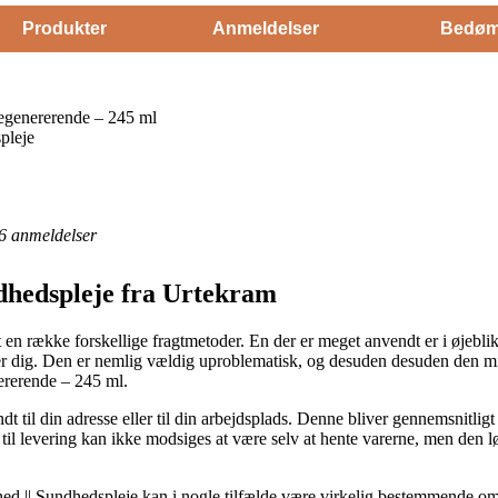
Produkter
Anmeldelser
Bedøm
genererende – 245 ml
pleje
6
anmeldelser
dhedspleje fra Urtekram
et en række forskellige fragtmetoder. En der er meget anvendt er i øjebli
er dig. Den er nemlig vældig uproblematisk, og desuden desuden den min
rerende – 245 ml.
t til din adresse eller til din arbejdsplads. Denne bliver gennemsnitlig
til levering kan ikke modsiges at være selv at hente varerne, men den lø
d || Sundhedspleje kan i nogle tilfælde være virkelig bestemmende om