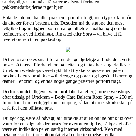
sandsynligvis kan nå at få varerne afsendt forinden
pakkemedarbejderne tager hjem.
Enkelte internet handler præsterer portofri fragt, men typisk kun når
du aftager for en bestemt pris. Desuden må du snuppe den mest
letkøbte fragtmulighed, som i mange tilfælde – uafhængig om du
befinder sig ved Helsingør, Ringsted eller Sorø – vil blive at få
leveret ordren til en pakkeshop.
Det er jo særdeles smart for almindelige dødelige at finde de laveste
priser på tværs af forhandlere på nettet, og til tak har langt de fleste
Urtekram webshops været nødt til at trykke salgsværdien på en
række af deres produkter – til drenge og piger, og ligeså til herrer og
damer – enormt, og endda nogle gange præstere portofri fragt.
Derfor kan det alligevel være profitabelt at eftergå nogle webshops
efter udsalg på Urtekram – Body Care Balsam Rose Spray – 250 ml
forud for at du færdiggør din shopping, sådan at du er skudsikker på
at få fat i den billigste pris.
Du bør dog være så påvagt, at i tilfælde af at en online butik udlover
varer for en salgspris der anses for overordentlig lav, så bør det ofte
være en indikation på en uærlig internet virksomhed. Køb med
betalingskort er trods alt omfattet af en bestemmelse, hvilket