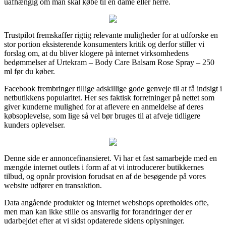
uafhængig om man skal købe til en dame eller herre.
Trustpilot fremskaffer rigtig relevante muligheder for at udforske en
stor portion eksisterende konsumenters kritik og derfor stiller vi
forslag om, at du bliver klogere på internet virksomhedens
bedømmelser af Urtekram – Body Care Balsam Rose Spray – 250
ml før du køber.
Facebook frembringer tillige adskillige gode genveje til at få indsigt i
netbutikkens popularitet. Her ses faktisk forretninger på nettet som
giver kunderne mulighed for at aflevere en anmeldelse af deres
købsoplevelse, som lige så vel bør bruges til at afveje tidligere
kunders oplevelser.
Denne side er annoncefinansieret. Vi har et fast samarbejde med en
mængde internet outlets i form af at vi introducerer butikkernes
tilbud, og opnår provision forudsat en af de besøgende på vores
website udfører en transaktion.
Data angående produkter og internet webshops opretholdes ofte,
men man kan ikke stille os ansvarlig for forandringer der er
udarbejdet efter at vi sidst opdaterede sidens oplysninger.