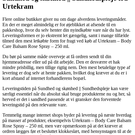
Urtekram
Flere online butikker giver nu om dage alverdens leveringsmåder.
En der er meget almindelig er for øjeblikket at afsende til en
pakkeshop, hvor du selv henter din nyindkøbte vare når du har lyst.
Leveringsformen er jo ekstremt let gængelig, samt i mange tilfælde
tilmed den mest letkøbte form for fragt ved køb af Urtekram – Body
Care Balsam Rose Spray – 250 ml.
Du bør på samme måde overveje at få ordren sendt til din
hjemmeadresse eller ud på dit arbejde. Den er desværre et hak
mindre prisbillig, men tillige rigtig nem. Den mest betalelige type af
levering er dog selv at hente pakken, hvilket dog kræver at du er i
kort afstand af internet forhandlerens bopæl.
Leveringstiden på Sundhed og skønhed || Sundhedspleje kan være
særligt essentiel når du absolut skal bruge produkterne nu og her, så
herved er det i sandhed passende at vi gransker den forventede
leveringstid på den relevante vare.
Temmelig mange internet shops byder på levering på næste hverdag
på masser af produkter, eksempelvis Urtekram – Body Care Balsam
Rose Spray – 250 ml, men vær opmærksom på at det kræver at
ordren lægges før et besluttet klokkeslæt, med hensynstagen til at de