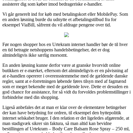
assisterer dig som køber imod bedrageriske e-handler.
Vi går generelt ind for køb med betalingskort eller MobilePay. Som
en anden løsning burde du udnytte et afbetalingstilbud fra for
eksempel ViaBill, såfremt du vil afdrage pengene over tid.
Før nogen shopper hos en Urtekram internet handler bør de til hver
en tid betragte netshoppens handelsbetingelser, det er dog
almindeligvis ikke særlig morsomt.
En anden løsning kunne derfor være at granske hvorvidt online
butikken er e-mærket, eftersom det almindeligvis er en påvisning af
at e-handlen opererer i overensstemmelse med de gældende danske
regler, samt at e-forretningen løbende føres tilsyn med af fagmænd
som er meget bekendte med de gældende love. Dette er desuden en
god chance for assistance, for så vidt du forvoldes problemstillinger i
forbindelse med din shopping.
Ligeså anbefales det at man er klar over de elementære betingelser
der kan have betydning for ordren, til eksempel den byttepolitik
internet selskabet bruger. I den relation er det ligeledes afgørende, at
man stadigvæk sikrer sin faktura, så man altid kan bevidne
bestillingen af Urtekram – Body Care Balsam Rose Spray – 250 ml,