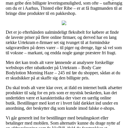
man gribe den billigste leveringsmulighed, som ofte – uafhængig
om du er i Aarhus, Thisted eller Ribe – er at få fragtmanden til at
bringe dine produkter til en pakkeshop.
Det er jo efterhånden ualmindeligt fleksibelt for købere at finde
de laveste priser på flere online firmaer, og derved har en lang
række Urtekram e-firmaer set sig tvunget til at formindske
salgsværdien på deres varer – til piger og drenge, lige så vel som
til voksne – markant, og endda nogle gange præstere fri fragt.
Men det kan trods alt være lønnende at analysere forskellige
webshops efter rabatkoder på Urtekram – Body Care
Bodylotion Morning Haze – 245 ml før du shopper, sådan at du
er skudsikker på at skaffe sig den billigste pris.
Du skal trods alt være klar over, at ifald en internet butik afsætter
produkter til salg for en pris som er mystisk beskeden, kan det
undertiden være et karakteristika der viser en uærlig online
butik. Bestillinger med kort er i hvert fald dækket ind under en
anordning, der beskytter dig som kunde imod falske e-shops.
Vi går generelt ind for bestillinger med betalingskort eller
betalinger med mobilen. Som alternativ kunne du drage nytte af