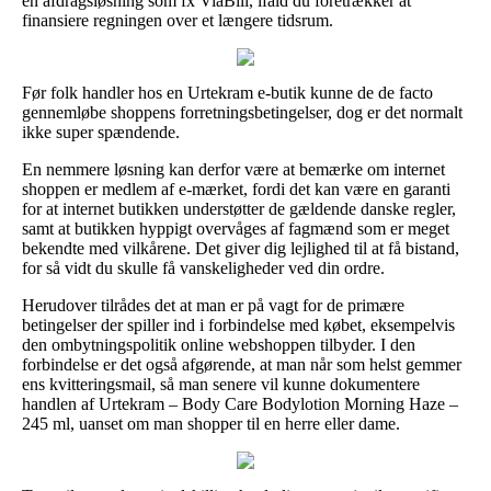
en afdragsløsning som fx ViaBill, ifald du foretrækker at
finansiere regningen over et længere tidsrum.
Før folk handler hos en Urtekram e-butik kunne de de facto
gennemløbe shoppens forretningsbetingelser, dog er det normalt
ikke super spændende.
En nemmere løsning kan derfor være at bemærke om internet
shoppen er medlem af e-mærket, fordi det kan være en garanti
for at internet butikken understøtter de gældende danske regler,
samt at butikken hyppigt overvåges af fagmænd som er meget
bekendte med vilkårene. Det giver dig lejlighed til at få bistand,
for så vidt du skulle få vanskeligheder ved din ordre.
Herudover tilrådes det at man er på vagt for de primære
betingelser der spiller ind i forbindelse med købet, eksempelvis
den ombytningspolitik online webshoppen tilbyder. I den
forbindelse er det også afgørende, at man når som helst gemmer
ens kvitteringsmail, så man senere vil kunne dokumentere
handlen af Urtekram – Body Care Bodylotion Morning Haze –
245 ml, uanset om man shopper til en herre eller dame.