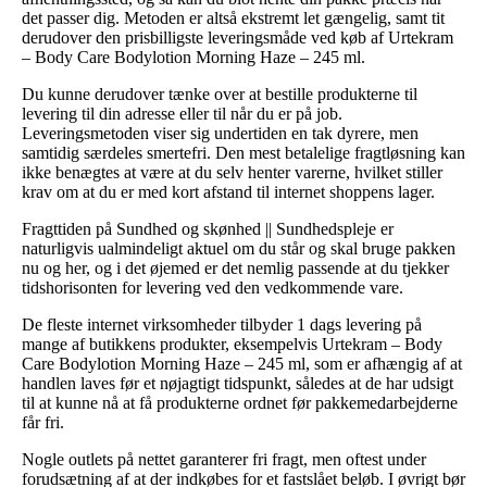
det passer dig. Metoden er altså ekstremt let gængelig, samt tit
derudover den prisbilligste leveringsmåde ved køb af Urtekram
– Body Care Bodylotion Morning Haze – 245 ml.
Du kunne derudover tænke over at bestille produkterne til
levering til din adresse eller til når du er på job.
Leveringsmetoden viser sig undertiden en tak dyrere, men
samtidig særdeles smertefri. Den mest betalelige fragtløsning kan
ikke benægtes at være at du selv henter varerne, hvilket stiller
krav om at du er med kort afstand til internet shoppens lager.
Fragttiden på Sundhed og skønhed || Sundhedspleje er
naturligvis ualmindeligt aktuel om du står og skal bruge pakken
nu og her, og i det øjemed er det nemlig passende at du tjekker
tidshorisonten for levering ved den vedkommende vare.
De fleste internet virksomheder tilbyder 1 dags levering på
mange af butikkens produkter, eksempelvis Urtekram – Body
Care Bodylotion Morning Haze – 245 ml, som er afhængig af at
handlen laves før et nøjagtigt tidspunkt, således at de har udsigt
til at kunne nå at få produkterne ordnet før pakkemedarbejderne
får fri.
Nogle outlets på nettet garanterer fri fragt, men oftest under
forudsætning af at der indkøbes for et fastslået beløb. I øvrigt bør