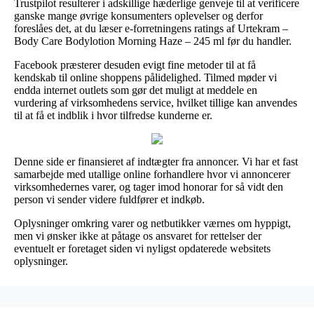
Trustpilot resulterer i adskillige hæderlige genveje til at verificere
ganske mange øvrige konsumenters oplevelser og derfor
foreslåes det, at du læser e-forretningens ratings af Urtekram –
Body Care Bodylotion Morning Haze – 245 ml før du handler.
Facebook præsterer desuden evigt fine metoder til at få
kendskab til online shoppens pålidelighed. Tilmed møder vi
endda internet outlets som gør det muligt at meddele en
vurdering af virksomhedens service, hvilket tillige kan anvendes
til at få et indblik i hvor tilfredse kunderne er.
Denne side er finansieret af indtægter fra annoncer. Vi har et fast
samarbejde med utallige online forhandlere hvor vi annoncerer
virksomhedernes varer, og tager imod honorar for så vidt den
person vi sender videre fuldfører et indkøb.
Oplysninger omkring varer og netbutikker værnes om hyppigt,
men vi ønsker ikke at påtage os ansvaret for rettelser der
eventuelt er foretaget siden vi nyligst opdaterede websitets
oplysninger.