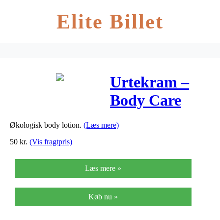
Elite Billet
Urtekram –
Body Care
Bodylotion
Økologisk body lotion.
(Læs mere)
Morning Haze
50
kr.
(Vis fragtpris)
– 245 ml
Læs mere »
Køb nu »