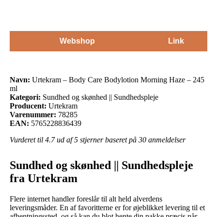
Webshop
Link
Navn:
Urtekram – Body Care Bodylotion Morning Haze – 245
ml
Kategori:
Sundhed og skønhed || Sundhedspleje
Producent:
Urtekram
Varenummer:
78285
EAN:
5765228836439
Vurderet til
4.7
ud af 5 stjerner baseret på
30
anmeldelser
Sundhed og skønhed || Sundhedspleje
fra Urtekram
Flere internet handler foreslår til alt held alverdens
leveringsmåder. En af favoritterne er for øjeblikket levering til et
afhentningssted, og så kan du blot hente din pakke præcis når