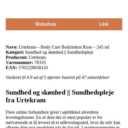
Webshop
Link
Navn:
Urtekram – Body Care Bodylotion Rose – 245 ml
Kategori:
Sundhed og skønhed || Sundhedspleje
Producent:
Urtekram
Varenummer:
78335
EAN:
5765228838143
Vurderet til
4.9
ud af 5 stjerner baseret på
47
anmeldelser
Sundhed og skønhed || Sundhedspleje
fra Urtekram
Flere online forhandlere giver i øjeblikket alverdens
leveringsformer. En af dem der er mest populær er for
nærværende at få leveret til et udleveringssted, hvor du selv kan
afhente dine nye produkter når du har tid. Leveringsmetoden er