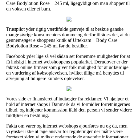
Care Bodylotion Rose – 245 ml, ligegyldigt om man shopper til
en voksen eller et barn.
Trustpilot yder rigtig værdifulde genveje til at beskue ganske
mange øvrige konsumenters domme og derfor tilrådes det, at du
gennemsøger e-shoppens kritik af Urtekram – Body Care
Bodylotion Rose – 245 ml før du bestiller.
Facebook yder lige så vel sådan set fornemme muligheder for at
få indsigt i internet webshoppens popularitet. Derudover er der
faktisk online firmaer som giver folk mulighed for at udfærdige
en vurdering af købsoplevelsen, hvilket tillige må benyttes til
afvejning af tidligere kunders oplevelser.
Vores side er finansieret af indtægter fra reklamer. Vi hjælper et
hold af internet shops i Danmark da vi formidler forretningernes
tilbud, og indtjener kommission ifald den person vi sender videre
fuldfører en bestilling.
Fakta om varer og internet webshops ajourføres nu og da, men
vi ønsker ikke at tage ansvar for reguleringer der måtte være
foretaget siden vi nyligst opdaterede de anvendte informationer.