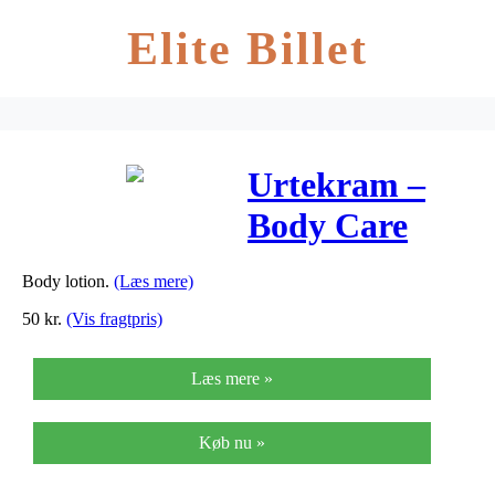
Elite Billet
Urtekram –
Body Care
Bodylotion
Body lotion.
(Læs mere)
Rose – 245 ml
50
kr.
(Vis fragtpris)
Læs mere »
Køb nu »