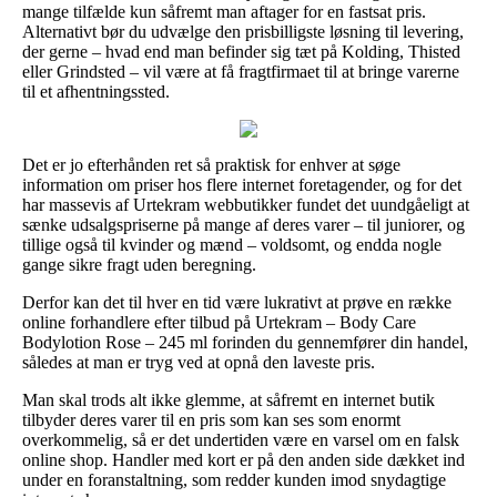
mange tilfælde kun såfremt man aftager for en fastsat pris.
Alternativt bør du udvælge den prisbilligste løsning til levering,
der gerne – hvad end man befinder sig tæt på Kolding, Thisted
eller Grindsted – vil være at få fragtfirmaet til at bringe varerne
til et afhentningssted.
Det er jo efterhånden ret så praktisk for enhver at søge
information om priser hos flere internet foretagender, og for det
har massevis af Urtekram webbutikker fundet det uundgåeligt at
sænke udsalgspriserne på mange af deres varer – til juniorer, og
tillige også til kvinder og mænd – voldsomt, og endda nogle
gange sikre fragt uden beregning.
Derfor kan det til hver en tid være lukrativt at prøve en række
online forhandlere efter tilbud på Urtekram – Body Care
Bodylotion Rose – 245 ml forinden du gennemfører din handel,
således at man er tryg ved at opnå den laveste pris.
Man skal trods alt ikke glemme, at såfremt en internet butik
tilbyder deres varer til en pris som kan ses som enormt
overkommelig, så er det undertiden være en varsel om en falsk
online shop. Handler med kort er på den anden side dækket ind
under en foranstaltning, som redder kunden imod snydagtige