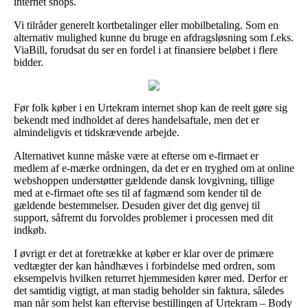
internet shops.
Vi tilråder generelt kortbetalinger eller mobilbetaling. Som en
alternativ mulighed kunne du bruge en afdragsløsning som f.eks.
ViaBill, forudsat du ser en fordel i at finansiere beløbet i flere
bidder.
Før folk køber i en Urtekram internet shop kan de reelt gøre sig
bekendt med indholdet af deres handelsaftale, men det er
almindeligvis et tidskrævende arbejde.
Alternativet kunne måske være at efterse om e-firmaet er
medlem af e-mærke ordningen, da det er en tryghed om at online
webshoppen understøtter gældende dansk lovgivning, tillige
med at e-firmaet ofte ses til af fagmænd som kender til de
gældende bestemmelser. Desuden giver det dig genvej til
support, såfremt du forvoldes problemer i processen med dit
indkøb.
I øvrigt er det at foretrække at køber er klar over de primære
vedtægter der kan håndhæves i forbindelse med ordren, som
eksempelvis hvilken returret hjemmesiden kører med. Derfor er
det samtidig vigtigt, at man stadig beholder sin faktura, således
man når som helst kan eftervise bestillingen af Urtekram – Body