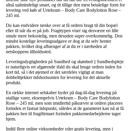
altså ualmindeligt smart, og tit tillige den mest betalelige form for
levering ved køb af Urtekram – Body Care Bodylotion Rose –
245 ml.
Du kan endvidere tænke over at få ordren bragt til din bopæl
eller til når du er på job. Fragttypen viser sig desværre en lille
smule mere bekostelig, men desuden super overkommelig. Den
mindst kostelige leveringsudgave er dog at du selv henter
pakken, hvilket dog afhænger af at du er i nærheden af
netshoppens tilholdssted.
Leveringsdygtigheden på Sundhed og skønhed || Sundhedspleje
er naturligvis ret afgørende ifald du skal bruge ordren inden for
kort tid, så i det øjemed er det særdeles vigtigt at man
dobbelttjekker tidshorisonten for levering for det aktuelle
produkt.
En række internet selskaber byder på dag-til-dag levering på
utallige varer, eksempelvis Urtekram – Body Care Bodylotion
Rose – 245 ml, men som imidlertid påkræver at ordren placeres
forinden et fastsat tidspunkt, således at de garanteret kan nå at få
pakken hen til fragtfirmaet forinden pakkemedarbejderne tager
hjem.
Indtil flere online virksomheder yder gratis levering, men i