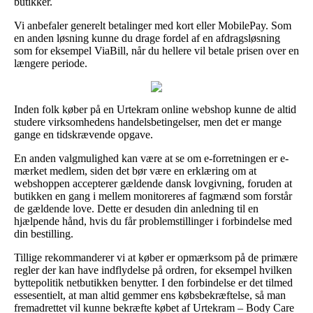
butikker.
Vi anbefaler generelt betalinger med kort eller MobilePay. Som
en anden løsning kunne du drage fordel af en afdragsløsning
som for eksempel ViaBill, når du hellere vil betale prisen over en
længere periode.
Inden folk køber på en Urtekram online webshop kunne de altid
studere virksomhedens handelsbetingelser, men det er mange
gange en tidskrævende opgave.
En anden valgmulighed kan være at se om e-forretningen er e-
mærket medlem, siden det bør være en erklæring om at
webshoppen accepterer gældende dansk lovgivning, foruden at
butikken en gang i mellem monitoreres af fagmænd som forstår
de gældende love. Dette er desuden din anledning til en
hjælpende hånd, hvis du får problemstillinger i forbindelse med
din bestilling.
Tillige rekommanderer vi at køber er opmærksom på de primære
regler der kan have indflydelse på ordren, for eksempel hvilken
byttepolitik netbutikken benytter. I den forbindelse er det tilmed
essesentielt, at man altid gemmer ens købsbekræftelse, så man
fremadrettet vil kunne bekræfte købet af Urtekram – Body Care