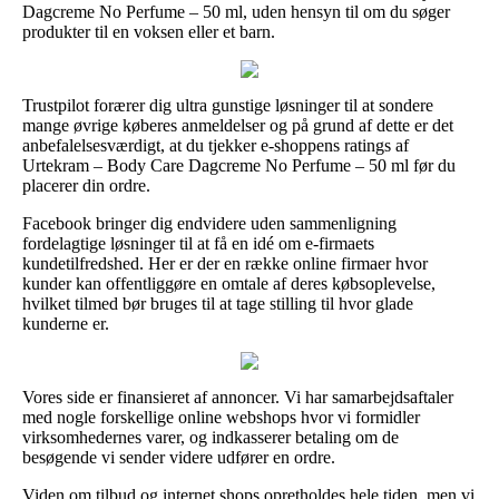
Dagcreme No Perfume – 50 ml, uden hensyn til om du søger
produkter til en voksen eller et barn.
Trustpilot forærer dig ultra gunstige løsninger til at sondere
mange øvrige køberes anmeldelser og på grund af dette er det
anbefalelsesværdigt, at du tjekker e-shoppens ratings af
Urtekram – Body Care Dagcreme No Perfume – 50 ml før du
placerer din ordre.
Facebook bringer dig endvidere uden sammenligning
fordelagtige løsninger til at få en idé om e-firmaets
kundetilfredshed. Her er der en række online firmaer hvor
kunder kan offentliggøre en omtale af deres købsoplevelse,
hvilket tilmed bør bruges til at tage stilling til hvor glade
kunderne er.
Vores side er finansieret af annoncer. Vi har samarbejdsaftaler
med nogle forskellige online webshops hvor vi formidler
virksomhedernes varer, og indkasserer betaling om de
besøgende vi sender videre udfører en ordre.
Viden om tilbud og internet shops opretholdes hele tiden, men vi