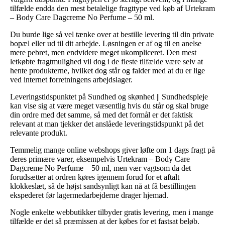
tilfælde endda den mest betalelige fragttype ved køb af Urtekram
– Body Care Dagcreme No Perfume – 50 ml.
Du burde lige så vel tænke over at bestille levering til din private
bopæl eller ud til dit arbejde. Løsningen er af og til en anelse
mere pebret, men endvidere meget ukompliceret. Den mest
letkøbte fragtmulighed vil dog i de fleste tilfælde være selv at
hente produkterne, hvilket dog står og falder med at du er lige
ved internet forretningens arbejdslager.
Leveringstidspunktet på Sundhed og skønhed || Sundhedspleje
kan vise sig at være meget væsentlig hvis du står og skal bruge
din ordre med det samme, så med det formål er det faktisk
relevant at man tjekker det anslåede leveringstidspunkt på det
relevante produkt.
Temmelig mange online webshops giver løfte om 1 dags fragt på
deres primære varer, eksempelvis Urtekram – Body Care
Dagcreme No Perfume – 50 ml, men vær vagtsom da det
forudsætter at ordren køres igennem forud for et aftalt
klokkeslæt, så de højst sandsynligt kan nå at få bestillingen
ekspederet før lagermedarbejderne drager hjemad.
Nogle enkelte webbutikker tilbyder gratis levering, men i mange
tilfælde er det så præmissen at der købes for et fastsat beløb.