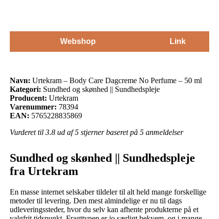
Webshop
Link
Navn:
Urtekram – Body Care Dagcreme No Perfume – 50 ml
Kategori:
Sundhed og skønhed || Sundhedspleje
Producent:
Urtekram
Varenummer:
78394
EAN:
5765228835869
Vurderet til
3.8
ud af 5 stjerner baseret på
5
anmeldelser
Sundhed og skønhed || Sundhedspleje
fra Urtekram
En masse internet selskaber tildeler til alt held mange forskellige
metoder til levering. Den mest almindelige er nu til dags
udleveringssteder, hvor du selv kan afhente produkterne på et
valgfrit tidspunkt. Fragttypen er jo særligt bekvem, og i mange