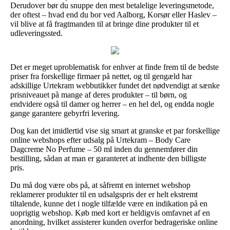
Derudover bør du snuppe den mest betalelige leveringsmetode,
der oftest – hvad end du bor ved Aalborg, Korsør eller Haslev –
vil blive at få fragtmanden til at bringe dine produkter til et
udleveringssted.
Det er meget uproblematisk for enhver at finde frem til de bedste
priser fra forskellige firmaer på nettet, og til gengæld har
adskillige Urtekram webbutikker fundet det nødvendigt at sænke
prisniveauet på mange af deres produkter – til børn, og
endvidere også til damer og herrer – en hel del, og endda nogle
gange garantere gebyrfri levering.
Dog kan det imidlertid vise sig smart at granske et par forskellige
online webshops efter udsalg på Urtekram – Body Care
Dagcreme No Perfume – 50 ml inden du gennemfører din
bestilling, sådan at man er garanteret at indhente den billigste
pris.
Du må dog være obs på, at såfremt en internet webshop
reklamerer produkter til en udsalgspris der er helt ekstremt
tiltalende, kunne det i nogle tilfælde være en indikation på en
uoprigtig webshop. Køb med kort er heldigvis omfavnet af en
anordning, hvilket assisterer kunden overfor bedrageriske online