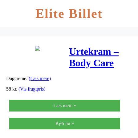
Elite Billet
Urtekram –
Body Care
Dagcreme No
Dagcreme.
(Læs mere)
Perfume – 50
58
kr.
(Vis fragtpris)
ml
Læs mere »
Køb nu »