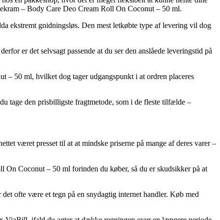
af Urtekram – Body Care Deo Cream Roll On Coconut – 50 ml.
da ekstremt gnidningsløs. Den mest letkøbte type af levering vil dog
derfor er det selvsagt passende at du ser den anslåede leveringstid på
 – 50 ml, hvilket dog tager udgangspunkt i at ordren placeres
u tage den prisbilligste fragtmetode, som i de fleste tilfælde –
ettet været presset til at at mindske priserne på mange af deres varer –
ll On Coconut – 50 ml forinden du køber, så du er skudsikker på at
ør det ofte være et tegn på en snydagtig internet handler. Køb med
a fx ViaBill, ifald du agter at dække regningen over en længere periode.