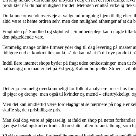
produkter når du har mulighed for det. Metoden er altså virkelig fle
Du kunne omvendt overveje at vælge udbringning hjem til dig eller til
altid være at hente ordren selv, men den mulighed afhænger af at du be
Fragttiden på Sundhed og skønhed || Sundhedspleje kan i nogle tilfælde
den pågældende vare.
Temmelig mange online firmaer yder dag-til-dag levering på masser 
tidligere end et konkret tidspunkt, så de kan nå at få dit nye produkt 
Indtil flere internet shops byder på fragt uden omkostninger, men tit fo
uafhængig om man er tæt på Esbjerg, Kalundborg eller Struer – vil blive
Det er jo temmelig overkommeligt for folk at analysere priser hos forsk
til piger og drenge, men også til kvinder og mænd – eftertrykkeligt, o
Men det kan imidlertid være fordelagtigt at se nærmere på nogle enke
skaffe sig den prisbilligste pris.
Man skal dog være så påpasselig, at ifald en shop på nettet forhandler 
gængse betalingskort er trods alt omsluttet af en foranstaltning, som 
Vi slår generelt et slag for bestillinger med betalingskort eller mobil