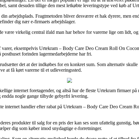
ksibel, samt desuden tillige den mest letkøbte leveringstype ved køb 
 din arbejdsplads. Fragtmetoden bliver desværre et hak dyrere, men end
finder dig nær e-firmaets arbejdslager.
 være virkelig central ifald man har behov for varerne lige om lidt, og 
af varer, eksempelvis Urtekram – Body Care Deo Cream Roll On Coconut
på posthuset forinden lagermedarbejderne har fri.
rudsætter det at der indkøbes for en konkret sum. Som alternativ skulle d
 at få kørt varerne til et udleveringssted.
ellige internet foretagender, og altså har de fleste Urtekram firmaer på n
g endda nogle gange tilbyde gebyrfri levering.
lte internet handler efter rabat på Urtekram – Body Care Deo Cream Ro
deres produkter til salg for en pris der kan ses som ufattelig gunstig, b
hjælper dig som køber imod snydagtige e-forretninger.
betaling. Som en alternativ mulighed burde du drage nytte af et tilbud fr