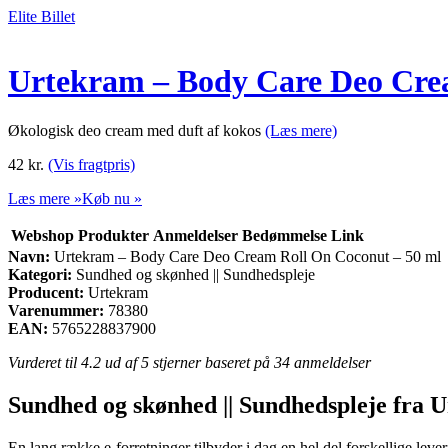
Elite Billet
Urtekram – Body Care Deo Cre
Økologisk deo cream med duft af kokos
(Læs mere)
42
kr.
(Vis fragtpris)
Læs mere »
Køb nu »
Webshop
Produkter
Anmeldelser
Bedømmelse
Link
Navn:
Urtekram – Body Care Deo Cream Roll On Coconut – 50 ml
Kategori:
Sundhed og skønhed || Sundhedspleje
Producent:
Urtekram
Varenummer:
78380
EAN:
5765228837900
Vurderet til
4.2
ud af 5 stjerner baseret på
34
anmeldelser
Sundhed og skønhed || Sundhedspleje fra 
En lang række e-forretninger tilbyder i dag en hel del forskellige lev