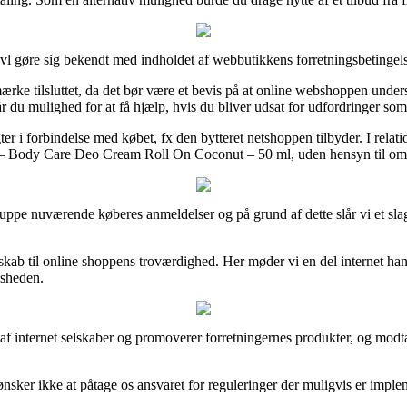
 gøre sig bekendt med indholdet af webbutikkens forretningsbetingelser,
ke tilsluttet, da det bør være et bevis på at online webshoppen understøt
du mulighed for at få hjælp, hvis du bliver udsat for udfordringer som f
 i forbindelse med købet, fx den bytteret netshoppen tilbyder. I relation 
am – Body Care Deo Cream Roll On Coconut – 50 ml, uden hensyn til om m
gruppe nuværende køberes anmeldelser og på grund af dette slår vi et sl
dskab til online shoppens troværdighed. Her møder vi en del internet han
dsheden.
v af internet selskaber og promoverer forretningernes produkter, og mod
sker ikke at påtage os ansvaret for reguleringer der muligvis er implem