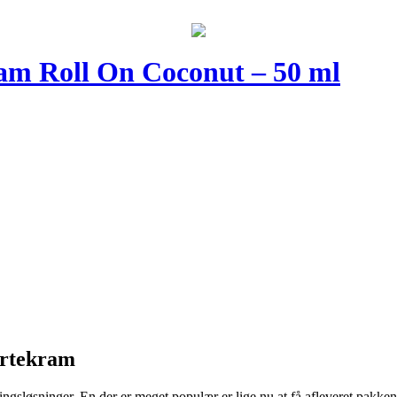
am Roll On Coconut – 50 ml
Urtekram
eringsløsninger. En der er meget populær er lige nu at få afleveret pakk