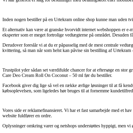
Inden nogen bestiller på en Urtekram online shop kunne man uden tvivl
Et alternativ kan være at granske hvorvidt internet webshoppen er e-mær
eksperter som er meget fortrolige vedtægterne på området. Desuden får 
Derudover foreslår vi at du er påpasselig med de mest centrale vedtægter
kvittering, så man når som helst kan påvise sin bestilling af Urtekr
Trustpilot yder sådan set værdifulde chancer for at eftersøge en stor 
Care Deo Cream Roll On Coconut – 50 ml før du bestiller.
Facebook giver dig lige så vel en række ærlige løsninger til at få ken
købsoplevelsen, som ligeledes bør bruges til at fornemme kundetilfre
Vores side er reklamefinansieret. Vi har et fast samarbejde med et ha
website fuldfører en ordre.
Oplysninger omkring varer og netshops understøttes hyppigt, men vi øn