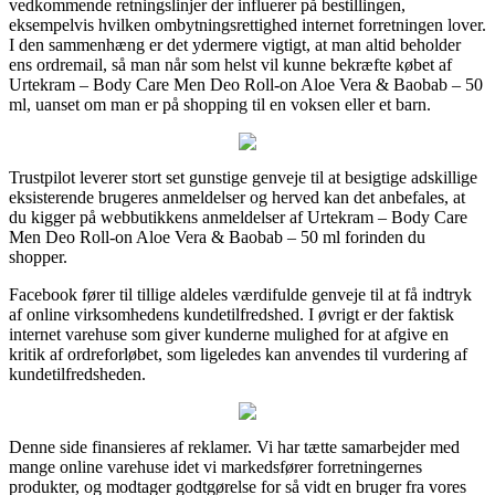
vedkommende retningslinjer der influerer på bestillingen,
eksempelvis hvilken ombytningsrettighed internet forretningen lover.
I den sammenhæng er det ydermere vigtigt, at man altid beholder
ens ordremail, så man når som helst vil kunne bekræfte købet af
Urtekram – Body Care Men Deo Roll-on Aloe Vera & Baobab – 50
ml, uanset om man er på shopping til en voksen eller et barn.
Trustpilot leverer stort set gunstige genveje til at besigtige adskillige
eksisterende brugeres anmeldelser og herved kan det anbefales, at
du kigger på webbutikkens anmeldelser af Urtekram – Body Care
Men Deo Roll-on Aloe Vera & Baobab – 50 ml forinden du
shopper.
Facebook fører til tillige aldeles værdifulde genveje til at få indtryk
af online virksomhedens kundetilfredshed. I øvrigt er der faktisk
internet varehuse som giver kunderne mulighed for at afgive en
kritik af ordreforløbet, som ligeledes kan anvendes til vurdering af
kundetilfredsheden.
Denne side finansieres af reklamer. Vi har tætte samarbejder med
mange online varehuse idet vi markedsfører forretningernes
produkter, og modtager godtgørelse for så vidt en bruger fra vores