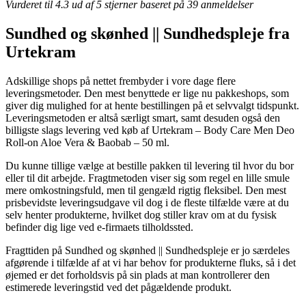
Vurderet til
4.3
ud af 5 stjerner baseret på
39
anmeldelser
Sundhed og skønhed || Sundhedspleje fra
Urtekram
Adskillige shops på nettet frembyder i vore dage flere
leveringsmetoder. Den mest benyttede er lige nu pakkeshops, som
giver dig mulighed for at hente bestillingen på et selvvalgt tidspunkt.
Leveringsmetoden er altså særligt smart, samt desuden også den
billigste slags levering ved køb af Urtekram – Body Care Men Deo
Roll-on Aloe Vera & Baobab – 50 ml.
Du kunne tillige vælge at bestille pakken til levering til hvor du bor
eller til dit arbejde. Fragtmetoden viser sig som regel en lille smule
mere omkostningsfuld, men til gengæld rigtig fleksibel. Den mest
prisbevidste leveringsudgave vil dog i de fleste tilfælde være at du
selv henter produkterne, hvilket dog stiller krav om at du fysisk
befinder dig lige ved e-firmaets tilholdssted.
Fragttiden på Sundhed og skønhed || Sundhedspleje er jo særdeles
afgørende i tilfælde af at vi har behov for produkterne fluks, så i det
øjemed er det forholdsvis på sin plads at man kontrollerer den
estimerede leveringstid ved det pågældende produkt.