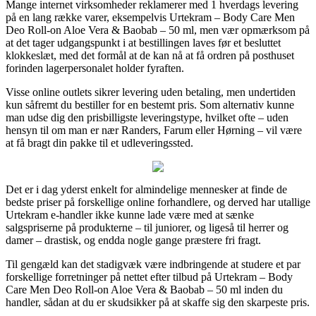
Mange internet virksomheder reklamerer med 1 hverdags levering
på en lang række varer, eksempelvis Urtekram – Body Care Men
Deo Roll-on Aloe Vera & Baobab – 50 ml, men vær opmærksom på
at det tager udgangspunkt i at bestillingen laves før et besluttet
klokkeslæt, med det formål at de kan nå at få ordren på posthuset
forinden lagerpersonalet holder fyraften.
Visse online outlets sikrer levering uden betaling, men undertiden
kun såfremt du bestiller for en bestemt pris. Som alternativ kunne
man udse dig den prisbilligste leveringstype, hvilket ofte – uden
hensyn til om man er nær Randers, Farum eller Hørning – vil være
at få bragt din pakke til et udleveringssted.
Det er i dag yderst enkelt for almindelige mennesker at finde de
bedste priser på forskellige online forhandlere, og derved har utallige
Urtekram e-handler ikke kunne lade være med at sænke
salgspriserne på produkterne – til juniorer, og ligeså til herrer og
damer – drastisk, og endda nogle gange præstere fri fragt.
Til gengæld kan det stadigvæk være indbringende at studere et par
forskellige forretninger på nettet efter tilbud på Urtekram – Body
Care Men Deo Roll-on Aloe Vera & Baobab – 50 ml inden du
handler, sådan at du er skudsikker på at skaffe sig den skarpeste pris.