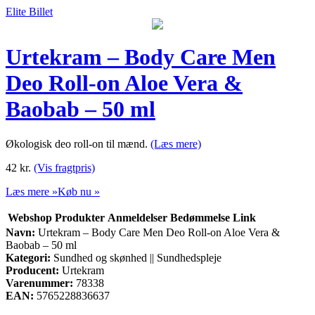
Elite Billet
Urtekram – Body Care Men
Deo Roll-on Aloe Vera &
Baobab – 50 ml
Økologisk deo roll-on til mænd.
(Læs mere)
42
kr.
(Vis fragtpris)
Læs mere »
Køb nu »
Webshop
Produkter
Anmeldelser
Bedømmelse
Link
Navn:
Urtekram – Body Care Men Deo Roll-on Aloe Vera &
Baobab – 50 ml
Kategori:
Sundhed og skønhed || Sundhedspleje
Producent:
Urtekram
Varenummer:
78338
EAN:
5765228836637