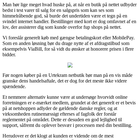
Man bør lige meget hvad huske på, at når en butik på nettet udbyder
bedst i test varer til salg for en salgspris som kan ses som
himmelråbende god, så burde det undertiden være et tegn på en
svindel internet handler. Bestillinger med kort er dog omfavnet af en
lov, der assisterer dig som kunde overfor fup shops på nettet.
Vi foreslår generelt køb med gængse betalingskort eller MobilePay.
Som en anden løsning bør du drage nytte af et afdragstilbud som
eksempelvis ViaBill, for så vidt du ønsker at honorere prisen i flere
bidder.
Før nogen køber på en Urtekram netbutik bør man på en vis måde
granske dens handelsaftale, det er dog for det meste ikke videre
spændende.
Et nemmere alternativ kunne være at undersøge hvorvidt online
forretningen er e-mærket medlem, grundet at det generelt er et bevis
på at netshoppen adlyder de gældende danske regler, og at
virksomheden rutinemæssigt efterses af fagfolk der forstår
reglementet på området. Dette er desuden en god lejlighed til
support, såfremt du oplever besvær i processen med din bestilling.
Herudover er det klogt at kunden er vidende om de mest