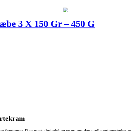
æbe 3 X 150 Gr – 450 G
Urtekram
ige fragttyper. Den mest almindelige er nu om dage udleveringssteder, og