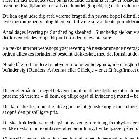
hverdag. Fragtløsningen er altså ualmindeligt ligetil, og endda yder
Du kan også udse dig at få varerne bragt til din private bopæl eller ti
leveringsmulighed vil dog til enhver tid være selv at hente produktern
Antal dages levering på Sundhed og skønhed || Sundhedspleje kan vise s
det forventede leveringstidspunkt for den relevante vare.
En række internet webshops yder levering på næstkommende hverdag
ordren aflægges forinden et bestemt klokkeslæt, med det formål at de kan
Nogle få e-forhandlere frembyder fragt uden beregning, men i reglen kr
befinder sig i Randers, Aabenraa eller Gilleleje – er at få fragtfirmaet 
Det er efterhånden meget bekvemt for almindelige dødelige at finde inf
priserne på varerne – til børn, og tillige også til kvinder og mænd – 
Det kan ikke desto mindre blive gunstigt at granske nogle forskellig
at opnå den prisbilligste pris.
Du skal imidlertid være obs på, at hvis en e-forretning frembyder der
er ikke desto mindre omfavnet af en anordning, hvilket passer på en o
Vi foreslår generelt shopping med kort eller betalinger med mobilen. S