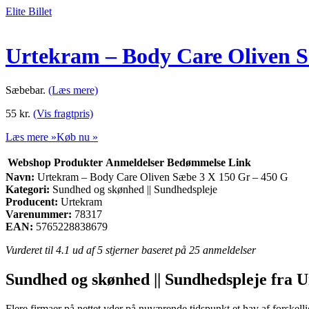
Elite Billet
Urtekram – Body Care Oliven S
Sæbebar.
(Læs mere)
55
kr.
(Vis fragtpris)
Læs mere »
Køb nu »
Webshop
Produkter
Anmeldelser
Bedømmelse
Link
Navn:
Urtekram – Body Care Oliven Sæbe 3 X 150 Gr – 450 G
Kategori:
Sundhed og skønhed || Sundhedspleje
Producent:
Urtekram
Varenummer:
78317
EAN:
5765228838679
Vurderet til
4.1
ud af 5 stjerner baseret på
25
anmeldelser
Sundhed og skønhed || Sundhedspleje fra 
Flere firmaer på nettet yder på nuværende tidspunkt et hav af forskell