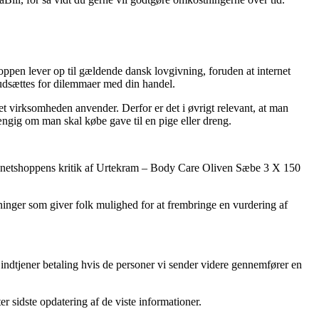
oppen lever op til gældende dansk lovgivning, foruden at internet
u udsættes for dilemmaer med din handel.
t virksomheden anvender. Derfor er det i øvrigt relevant, at man
gig om man skal købe gave til en pige eller dreng.
erer netshoppens kritik af Urtekram – Body Care Oliven Sæbe 3 X 150
etninger som giver folk mulighed for at frembringe en vurdering af
indtjener betaling hvis de personer vi sender videre gennemfører en
r sidste opdatering af de viste informationer.