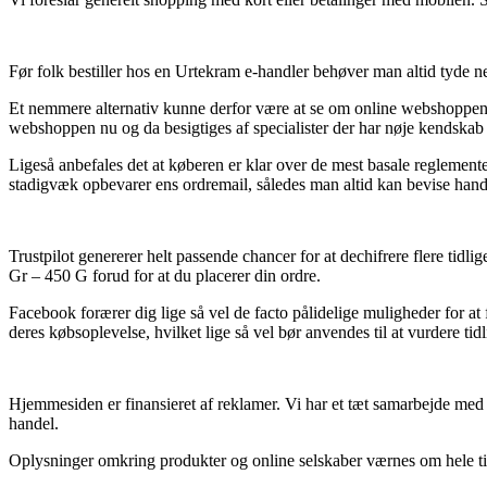
Før folk bestiller hos en Urtekram e-handler behøver man altid tyde net
Et nemmere alternativ kunne derfor være at se om online webshoppen er
webshoppen nu og da besigtiges af specialister der har nøje kendskab t
Ligeså anbefales det at køberen er klar over de mest basale reglement
stadigvæk opbevarer ens ordremail, således man altid kan bevise ha
Trustpilot genererer helt passende chancer for at dechifrere flere ti
Gr – 450 G forud for at du placerer din ordre.
Facebook forærer dig lige så vel de facto pålidelige muligheder for at 
deres købsoplevelse, hvilket lige så vel bør anvendes til at vurdere tid
Hjemmesiden er finansieret af reklamer. Vi har et tæt samarbejde med 
handel.
Oplysninger omkring produkter og online selskaber værnes om hele tiden