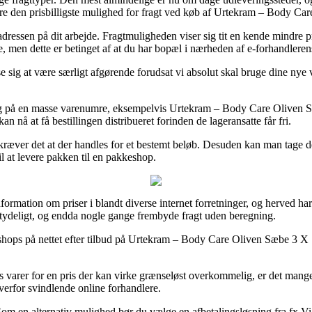
mere den prisbilligste mulighed for fragt ved køb af Urtekram – Body 
l adressen på dit arbejde. Fragtmuligheden viser sig tit en kende mindre 
e, men dette er betinget af at du har bopæl i nærheden af e-forhandlerens
ig at være særligt afgørende forudsat vi absolut skal bruge dine nye var
 på en masse varenumre, eksempelvis Urtekram – Body Care Oliven Sæ
 nå at få bestillingen distribueret forinden de lageransatte får fri.
æver det at der handles for et bestemt beløb. Desuden kan man tage den 
til at levere pakken til en pakkeshop.
ormation om priser i blandt diverse internet forretninger, og herved har
betydeligt, og endda nogle gange frembyde fragt uden beregning.
e shops på nettet efter tilbud på Urtekram – Body Care Oliven Sæbe 3 X 
es varer for en pris der kan virke grænseløst overkommelig, er det mang
verfor svindlende online forhandlere.
om en alternativ mulighed bør du vælge en afbetalingsløsning fra fx Via