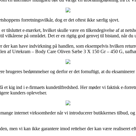
shoppens forretningsvilkår, dog er det oftest ikke særlig sjovt.
 tilsluttet e-mærket, hvilket skulle være en tilkendegivelse af at netsh
il vilkårene på området. Det er en rigtig god genvej til bistand, når d
er der kan have indvirkning på handlen, som eksempelvis hvilken returre
ndlen af Urtekram – Body Care Oliven Sæbe 3 X 150 Gr – 450 G, uafhæn
dligere brugeres bedømmelser og derfor er det fornuftigt, at du eksamin
få et kig ind i e-firmaets kundetilfredshed. Her møder vi faktisk e-forr
ligere kunders oplevelser.
mange internet virksomheder når vi introducerer butikkernes tilbud, og 
, men vi kan ikke garantere imod rettelser der kan være realiseret efte