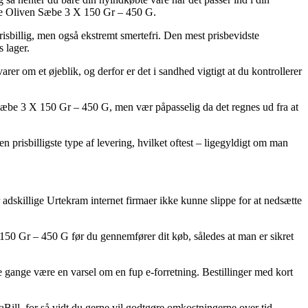
Care Oliven Sæbe 3 X 150 Gr – 450 G.
prisbillig, men også ekstremt smertefri. Den mest prisbevidste
 lager.
er om et øjeblik, og derfor er det i sandhed vigtigt at du kontrollerer
be 3 X 150 Gr – 450 G, men vær påpasselig da det regnes ud fra at
prisbilligste type af levering, hvilket oftest – ligegyldigt om man
 adskillige Urtekram internet firmaer ikke kunne slippe for at nedsætte
150 Gr – 450 G før du gennemfører dit køb, således at man er sikret
e gange være en varsel om en fup e-forretning. Bestillinger med kort
Bill, for så vidt du gerne vil godtgøre omkostningerne over tid.