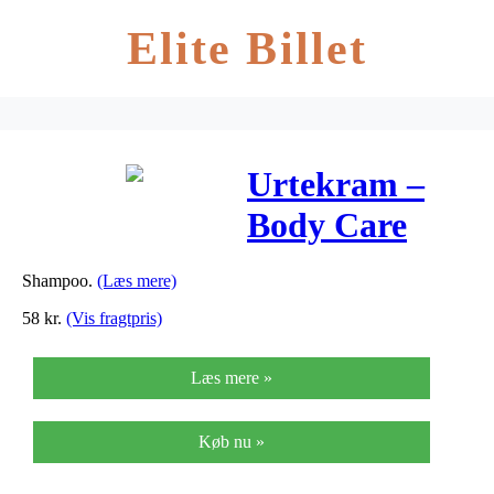
Elite Billet
Urtekram –
Body Care
Shampoo T.
Shampoo.
(Læs mere)
Normalt Hår
58
kr.
(Vis fragtpris)
Rose – 500 ml
Læs mere »
Køb nu »