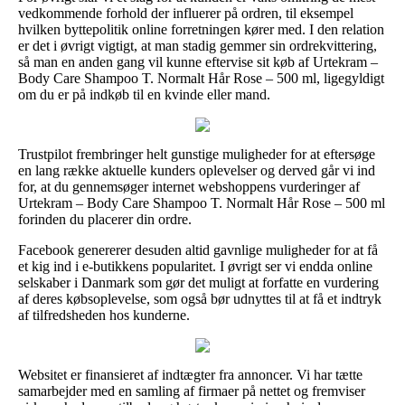
vedkommende forhold der influerer på ordren, til eksempel
hvilken byttepolitik online forretningen kører med. I den relation
er det i øvrigt vigtigt, at man stadig gemmer sin ordrekvittering,
så man en anden gang vil kunne eftervise sit køb af Urtekram –
Body Care Shampoo T. Normalt Hår Rose – 500 ml, ligegyldigt
om du er på indkøb til en kvinde eller mand.
Trustpilot frembringer helt gunstige muligheder for at eftersøge
en lang række aktuelle kunders oplevelser og derved går vi ind
for, at du gennemsøger internet webshoppens vurderinger af
Urtekram – Body Care Shampoo T. Normalt Hår Rose – 500 ml
forinden du placerer din ordre.
Facebook genererer desuden altid gavnlige muligheder for at få
et kig ind i e-butikkens popularitet. I øvrigt ser vi endda online
selskaber i Danmark som gør det muligt at forfatte en vurdering
af deres købsoplevelse, som også bør udnyttes til at få et indtryk
af tilfredsheden hos kunderne.
Websitet er finansieret af indtægter fra annoncer. Vi har tætte
samarbejder med en samling af firmaer på nettet og fremviser