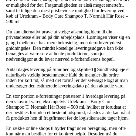
er mulighed for det. Fragtmuligheden er altså meget smertefri,
samt tit tillige den mest prisbevidste mulighed for levering ved
køb af Urtekram – Body Care Shampoo T. Normalt Hår Rose –
500 ml.
Du kan alternativt prøve at vælge afsending hjem til din
privatadresse eller ud på din arbejdsplads. Løsningen viser sig en
gang i mellem et hak mere bekostelig, men derudover yderst
gnidningsløs. Den mindst kostelige leveringsudgave kan ikke
benægtes at være selv at hente produkterne, som jo
nødvendiggør at du lever nærved e-forhandlerens bopæl.
Antal dages levering på Sundhed og skønhed || Sundhedspleje er
naturligvis vældig bestemmende ifald du mangler din ordre
inden for kort tid, så med det formål er det selvsagt klogt at man
undersøger den estimerede leveringsdato på den aktuelle vare.
En stor portion e-forretninger præsterer 1 hverdags levering på
deres favorit varer, eksempelvis Urtekram – Body Care
Shampoo T. Normalt Hår Rose – 500 ml, hvilket er forudsat at
der bestilles forinden et bestemt tidspunkt, således at de kan nå at
få produktet hen til fragtfirmaet før de logistikansatte tager hjem.
En række online shops tilbyder fragt uden beregning, men ofte
kun når man bestiller for et konkret beløb. Desuden må du