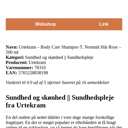
Webshop
Link
Navn:
Urtekram – Body Care Shampoo T. Normalt Hår Rose –
500 ml
Kategori:
Sundhed og skønhed || Sundhedspleje
Producent:
Urtekram
Varenummer:
78310
EAN:
5765228838198
Vurderet til
4.9
ud af 5 stjerner baseret på
16
anmeldelser
Sundhed og skønhed || Sundhedspleje
fra Urtekram
En del outlets på nettet tildeler i vore dage mange forskellige
fragttyper. En der er meget populær er efterhånden at få bragt
ordren til en pakkeshop, og så henter du bare bestillingen når der