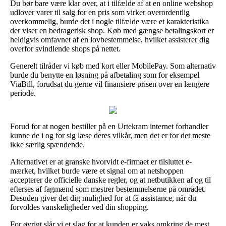
Du bør bare være klar over, at i tilfælde af at en online webshop
udlover varer til salg for en pris som virker overordentlig
overkommelig, burde det i nogle tilfælde være et karakteristika
der viser en bedragerisk shop. Køb med gængse betalingskort er
heldigvis omfavnet af en lovbestemmelse, hvilket assisterer dig
overfor svindlende shops på nettet.
Generelt tilråder vi køb med kort eller MobilePay. Som alternativ
burde du benytte en løsning på afbetaling som for eksempel
ViaBill, forudsat du gerne vil finansiere prisen over en længere
periode.
Forud for at nogen bestiller på en Urtekram internet forhandler
kunne de i og for sig læse deres vilkår, men det er for det meste
ikke særlig spændende.
Alternativet er at granske hvorvidt e-firmaet er tilsluttet e-
mærket, hvilket burde være et signal om at netshoppen
accepterer de officielle danske regler, og at netbutikken af og til
efterses af fagmænd som mestrer bestemmelserne på området.
Desuden giver det dig mulighed for at få assistance, når du
forvoldes vanskeligheder ved din shopping.
For øvrigt slår vi et slag for at kunden er vaks omkring de mest