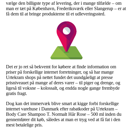
vælge den billigste type af levering, der i mange tilfælde – om
man er tæt på København, Frederiksværk eller Slangerup – er at
få dem til at bringe produkterne til et udleveringssted.
Det er jo ret så bekvemt for købere at finde information om
priser på forskellige internet forretninger, og så har mange
Urtekram shops på nettet fundet det uundgåeligt at presse
prisniveauet på mange af deres varer – til piger og drenge, og
ligeså til voksne – kolossalt, og endda nogle gange frembyde
gratis fragt.
Dog kan det immervæk blive smart at kigge forbi forskellige
internet varehuse i Danmark efter rabatkoder på Urtekram –
Body Care Shampoo T. Normalt Hår Rose – 500 ml inden du
gennemfører dit køb, således at man er tryg ved at få fat i den
mest betalelige pris.