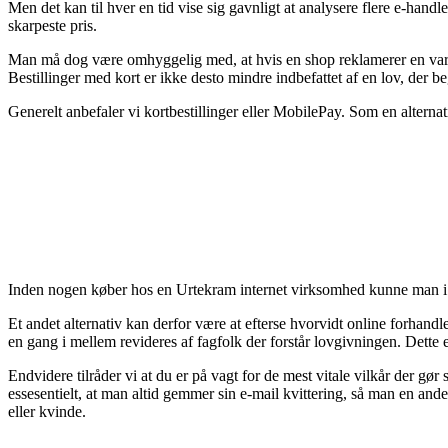
Men det kan til hver en tid vise sig gavnligt at analysere flere e-han
skarpeste pris.
Man må dog være omhyggelig med, at hvis en shop reklamerer en vare f
Bestillinger med kort er ikke desto mindre indbefattet af en lov, der b
Generelt anbefaler vi kortbestillinger eller MobilePay. Som en alternat
Inden nogen køber hos en Urtekram internet virksomhed kunne man i re
Et andet alternativ kan derfor være at efterse hvorvidt online forhandl
en gang i mellem revideres af fagfolk der forstår lovgivningen. Dette 
Endvidere tilråder vi at du er på vagt for de mest vitale vilkår der gø
essesentielt, at man altid gemmer sin e-mail kvittering, så man en 
eller kvinde.