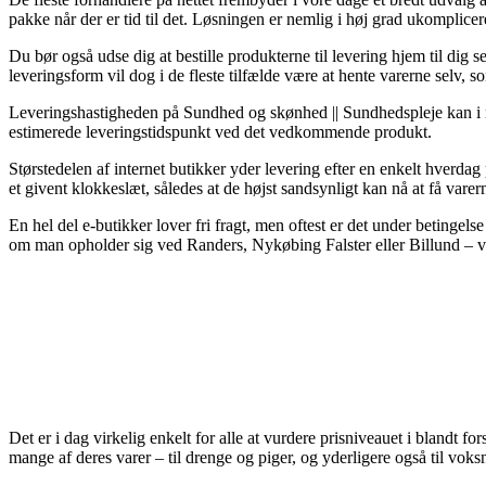
pakke når der er tid til det. Løsningen er nemlig i høj grad ukompl
Du bør også udse dig at bestille produkterne til levering hjem til dig 
leveringsform vil dog i de fleste tilfælde være at hente varerne selv, s
Leveringshastigheden på Sundhed og skønhed || Sundhedspleje kan i nog
estimerede leveringstidspunkt ved det vedkommende produkt.
Størstedelen af internet butikker yder levering efter en enkelt hver
et givent klokkeslæt, således at de højst sandsynligt kan nå at få varer
En hel del e-butikker lover fri fragt, men oftest er det under betingels
om man opholder sig ved Randers, Nykøbing Falster eller Billund – vil b
Det er i dag virkelig enkelt for alle at vurdere prisniveauet i blandt f
mange af deres varer – til drenge og piger, og yderligere også til vok