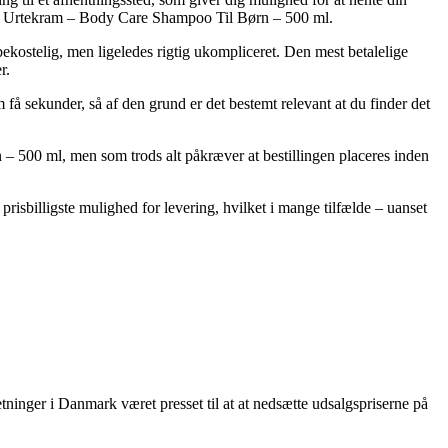
b af Urtekram – Body Care Shampoo Til Børn – 500 ml.
 bekostelig, men ligeledes rigtig ukompliceret. Den mest betalelige
r.
å sekunder, så af den grund er det bestemt relevant at du finder det
– 500 ml, men som trods alt påkræver at bestillingen placeres inden
 prisbilligste mulighed for levering, hvilket i mange tilfælde – uanset
retninger i Danmark været presset til at at nedsætte udsalgspriserne på