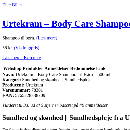
Elite Billet
Urtekram – Body Care Shampoo 
Shampoo til børn.
(Læs mere)
58
kr.
(Vis fragtpris)
Læs mere »
Køb nu »
Webshop
Produkter
Anmeldelser
Bedømmelse
Link
Navn:
Urtekram – Body Care Shampoo Til Børn – 500 ml
Kategori:
Sundhed og skønhed || Sundhedspleje
Producent:
Urtekram
Varenummer:
78301
EAN:
5765228838709
Vurderet til
3.6
ud af 5 stjerner baseret på
40
anmeldelser
Sundhed og skønhed || Sundhedspleje fra 
De fleste forhandlere på nettet frembyder i vore dage et bredt udvalg a