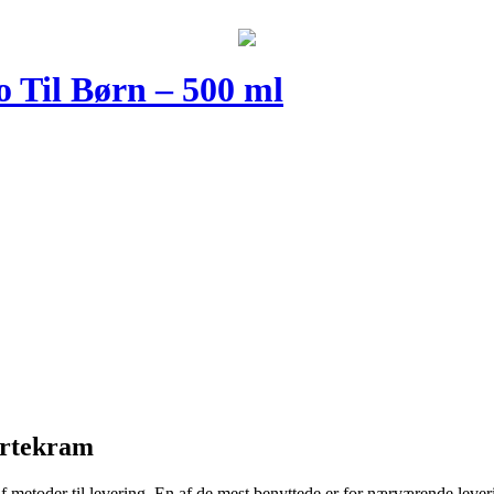
Til Børn – 500 ml
Urtekram
f metoder til levering. En af de mest benyttede er for nærværende leveri