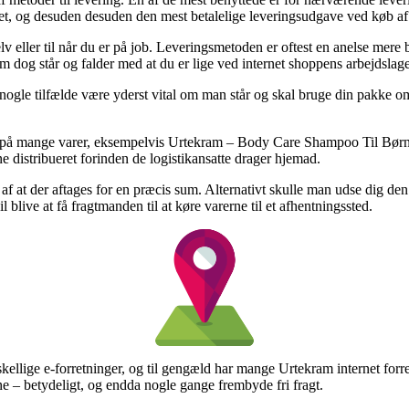
iceret, og desuden desuden den mest betalelige leveringsudgave ved kø
selv eller til når du er på job. Leveringsmetoden er oftest en anelse mere
om dog står og falder med at du er lige ved internet shoppens arbejdslage
le tilfælde være yderst vital om man står og skal bruge din pakke om f
dag på mange varer, eksempelvis Urtekram – Body Care Shampoo Til Børn 
ne distribueret forinden de logistikansatte drager hjemad.
e af at der aftages for en præcis sum. Alternativt skulle man udse dig den
live at få fragtmanden til at køre varerne til et afhentningssted.
orskellige e-forretninger, og til gengæld har mange Urtekram internet for
sne – betydeligt, og endda nogle gange frembyde fri fragt.