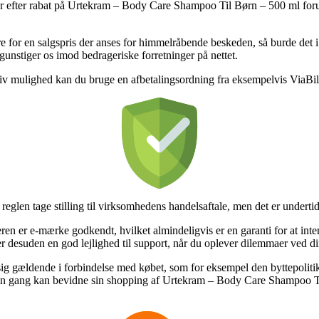
dler efter rabat på Urtekram – Body Care Shampoo Til Børn – 500 ml forud
or en salgspris der anses for himmelråbende beskeden, så burde det i n
egunstiger os imod bedrageriske forretninger på nettet.
iv mulighed kan du bruge en afbetalingsordning fra eksempelvis ViaBill, 
glen tage stilling til virksomhedens handelsaftale, men det er undertid
eren er e-mærke godkendt, hvilket almindeligvis er en garanti for at inte
er desuden en god lejlighed til support, når du oplever dilemmaer ved d
r sig gældende i forbindelse med købet, som for eksempel den byttepoliti
anden gang kan bevidne sin shopping af Urtekram – Body Care Shampoo Ti