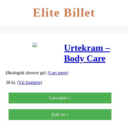
Elite Billet
Urtekram –
Body Care
Showergel
Økologisk shower gel.
(Læs mere)
Morning Haze
38
kr.
(Vis fragtpris)
– 245 ml
Læs mere »
Køb nu »