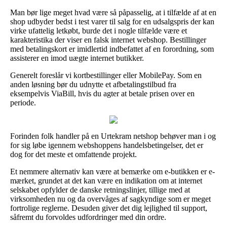
Man bør lige meget hvad være så påpasselig, at i tilfælde af at en
shop udbyder bedst i test varer til salg for en udsalgspris der kan
virke ufattelig letkøbt, burde det i nogle tilfælde være et
karakteristika der viser en falsk internet webshop. Bestillinger
med betalingskort er imidlertid indbefattet af en forordning, som
assisterer en imod uægte internet butikker.
Generelt foreslår vi kortbestillinger eller MobilePay. Som en
anden løsning bør du udnytte et afbetalingstilbud fra
eksempelvis ViaBill, hvis du agter at betale prisen over en
periode.
Forinden folk handler på en Urtekram netshop behøver man i og
for sig løbe igennem webshoppens handelsbetingelser, det er
dog for det meste et omfattende projekt.
Et nemmere alternativ kan være at bemærke om e-butikken er e-
mærket, grundet at det kan være en indikation om at internet
selskabet opfylder de danske retningslinjer, tillige med at
virksomheden nu og da overvåges af sagkyndige som er meget
fortrolige reglerne. Desuden giver det dig lejlighed til support,
såfremt du forvoldes udfordringer med din ordre.