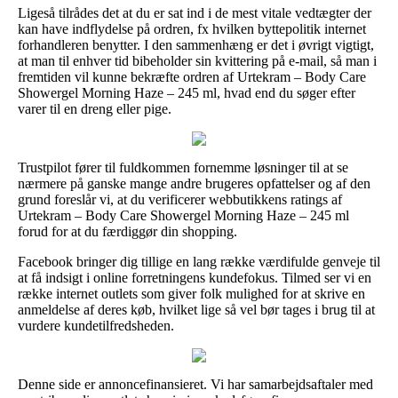
Ligeså tilrådes det at du er sat ind i de mest vitale vedtægter der
kan have indflydelse på ordren, fx hvilken byttepolitik internet
forhandleren benytter. I den sammenhæng er det i øvrigt vigtigt,
at man til enhver tid bibeholder sin kvittering på e-mail, så man i
fremtiden vil kunne bekræfte ordren af Urtekram – Body Care
Showergel Morning Haze – 245 ml, hvad end du søger efter
varer til en dreng eller pige.
Trustpilot fører til fuldkommen fornemme løsninger til at se
nærmere på ganske mange andre brugeres opfattelser og af den
grund foreslår vi, at du verificerer webbutikkens ratings af
Urtekram – Body Care Showergel Morning Haze – 245 ml
forud for at du færdiggør din shopping.
Facebook bringer dig tillige en lang række værdifulde genveje til
at få indsigt i online forretningens kundefokus. Tilmed ser vi en
række internet outlets som giver folk mulighed for at skrive en
anmeldelse af deres køb, hvilket lige så vel bør tages i brug til at
vurdere kundetilfredsheden.
Denne side er annoncefinansieret. Vi har samarbejdsaftaler med