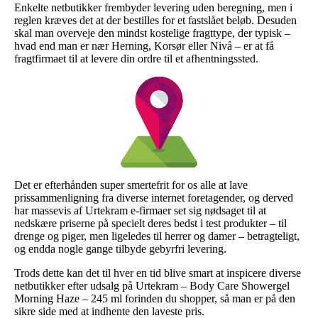
Enkelte netbutikker frembyder levering uden beregning, men i
reglen kræves det at der bestilles for et fastslået beløb. Desuden
skal man overveje den mindst kostelige fragttype, der typisk –
hvad end man er nær Herning, Korsør eller Nivå – er at få
fragtfirmaet til at levere din ordre til et afhentningssted.
Det er efterhånden super smertefrit for os alle at lave
prissammenligning fra diverse internet foretagender, og derved
har massevis af Urtekram e-firmaer set sig nødsaget til at
nedskære priserne på specielt deres bedst i test produkter – til
drenge og piger, men ligeledes til herrer og damer – betragteligt,
og endda nogle gange tilbyde gebyrfri levering.
Trods dette kan det til hver en tid blive smart at inspicere diverse
netbutikker efter udsalg på Urtekram – Body Care Showergel
Morning Haze – 245 ml forinden du shopper, så man er på den
sikre side med at indhente den laveste pris.