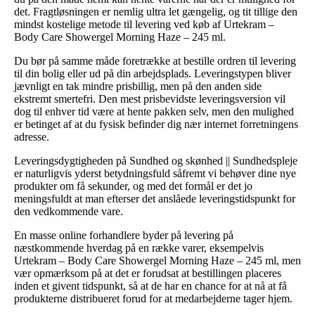
det. Fragtløsningen er nemlig ultra let gængelig, og tit tillige den
mindst kostelige metode til levering ved køb af Urtekram –
Body Care Showergel Morning Haze – 245 ml.
Du bør på samme måde foretrække at bestille ordren til levering
til din bolig eller ud på din arbejdsplads. Leveringstypen bliver
jævnligt en tak mindre prisbillig, men på den anden side
ekstremt smertefri. Den mest prisbevidste leveringsversion vil
dog til enhver tid være at hente pakken selv, men den mulighed
er betinget af at du fysisk befinder dig nær internet forretningens
adresse.
Leveringsdygtigheden på Sundhed og skønhed || Sundhedspleje
er naturligvis yderst betydningsfuld såfremt vi behøver dine nye
produkter om få sekunder, og med det formål er det jo
meningsfuldt at man efterser det anslåede leveringstidspunkt for
den vedkommende vare.
En masse online forhandlere byder på levering på
næstkommende hverdag på en række varer, eksempelvis
Urtekram – Body Care Showergel Morning Haze – 245 ml, men
vær opmærksom på at det er forudsat at bestillingen placeres
inden et givent tidspunkt, så at de har en chance for at nå at få
produkterne distribueret forud for at medarbejderne tager hjem.