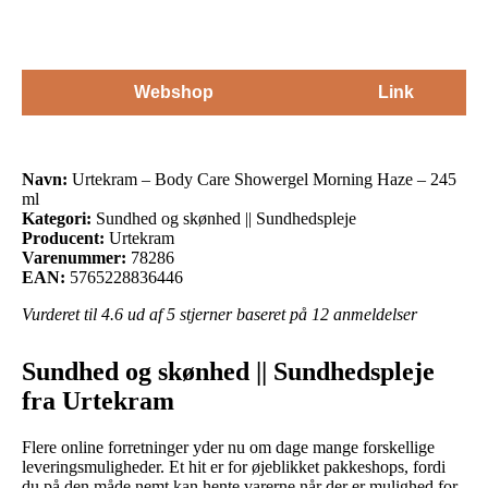
Webshop
Link
Navn:
Urtekram – Body Care Showergel Morning Haze – 245
ml
Kategori:
Sundhed og skønhed || Sundhedspleje
Producent:
Urtekram
Varenummer:
78286
EAN:
5765228836446
Vurderet til
4.6
ud af 5 stjerner baseret på
12
anmeldelser
Sundhed og skønhed || Sundhedspleje
fra Urtekram
Flere online forretninger yder nu om dage mange forskellige
leveringsmuligheder. Et hit er for øjeblikket pakkeshops, fordi
du på den måde nemt kan hente varerne når der er mulighed for