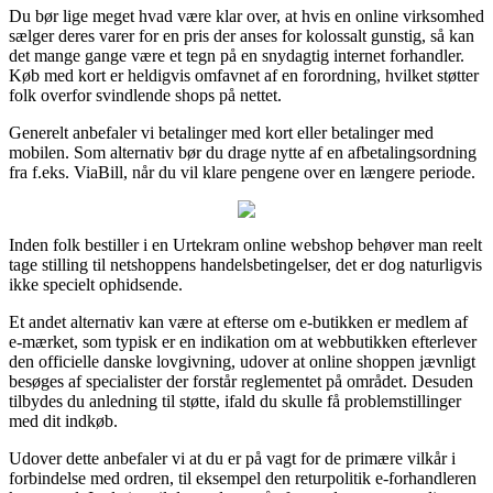
Du bør lige meget hvad være klar over, at hvis en online virksomhed
sælger deres varer for en pris der anses for kolossalt gunstig, så kan
det mange gange være et tegn på en snydagtig internet forhandler.
Køb med kort er heldigvis omfavnet af en forordning, hvilket støtter
folk overfor svindlende shops på nettet.
Generelt anbefaler vi betalinger med kort eller betalinger med
mobilen. Som alternativ bør du drage nytte af en afbetalingsordning
fra f.eks. ViaBill, når du vil klare pengene over en længere periode.
Inden folk bestiller i en Urtekram online webshop behøver man reelt
tage stilling til netshoppens handelsbetingelser, det er dog naturligvis
ikke specielt ophidsende.
Et andet alternativ kan være at efterse om e-butikken er medlem af
e-mærket, som typisk er en indikation om at webbutikken efterlever
den officielle danske lovgivning, udover at online shoppen jævnligt
besøges af specialister der forstår reglementet på området. Desuden
tilbydes du anledning til støtte, ifald du skulle få problemstillinger
med dit indkøb.
Udover dette anbefaler vi at du er på vagt for de primære vilkår i
forbindelse med ordren, til eksempel den returpolitik e-forhandleren