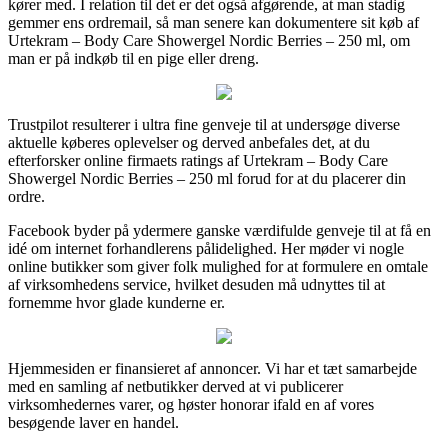
kører med. I relation til det er det også afgørende, at man stadig
gemmer ens ordremail, så man senere kan dokumentere sit køb af
Urtekram – Body Care Showergel Nordic Berries – 250 ml, om
man er på indkøb til en pige eller dreng.
Trustpilot resulterer i ultra fine genveje til at undersøge diverse
aktuelle køberes oplevelser og derved anbefales det, at du
efterforsker online firmaets ratings af Urtekram – Body Care
Showergel Nordic Berries – 250 ml forud for at du placerer din
ordre.
Facebook byder på ydermere ganske værdifulde genveje til at få en
idé om internet forhandlerens pålidelighed. Her møder vi nogle
online butikker som giver folk mulighed for at formulere en omtale
af virksomhedens service, hvilket desuden må udnyttes til at
fornemme hvor glade kunderne er.
Hjemmesiden er finansieret af annoncer. Vi har et tæt samarbejde
med en samling af netbutikker derved at vi publicerer
virksomhedernes varer, og høster honorar ifald en af vores
besøgende laver en handel.