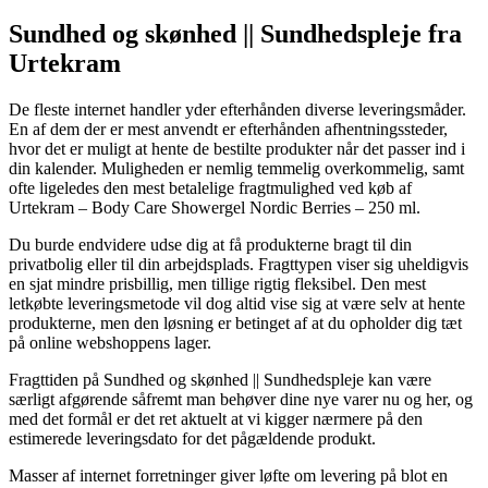
Sundhed og skønhed || Sundhedspleje fra
Urtekram
De fleste internet handler yder efterhånden diverse leveringsmåder.
En af dem der er mest anvendt er efterhånden afhentningssteder,
hvor det er muligt at hente de bestilte produkter når det passer ind i
din kalender. Muligheden er nemlig temmelig overkommelig, samt
ofte ligeledes den mest betalelige fragtmulighed ved køb af
Urtekram – Body Care Showergel Nordic Berries – 250 ml.
Du burde endvidere udse dig at få produkterne bragt til din
privatbolig eller til din arbejdsplads. Fragttypen viser sig uheldigvis
en sjat mindre prisbillig, men tillige rigtig fleksibel. Den mest
letkøbte leveringsmetode vil dog altid vise sig at være selv at hente
produkterne, men den løsning er betinget af at du opholder dig tæt
på online webshoppens lager.
Fragttiden på Sundhed og skønhed || Sundhedspleje kan være
særligt afgørende såfremt man behøver dine nye varer nu og her, og
med det formål er det ret aktuelt at vi kigger nærmere på den
estimerede leveringsdato for det pågældende produkt.
Masser af internet forretninger giver løfte om levering på blot en