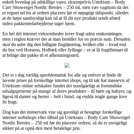
enkelt hverdag på adskillige varer, eksempelvis Urtekram – Body
Care Showergel Nordic Berries – 250 ml, men vær vagtsom da det
er regnet ud fra at ordren placeres før et nøjagtigt tidspunkt, således
at de højst sandsynligt kan nå at få dit nye produkt sendt afsted
inden pakkemedarbejderne tager hjem.
En hel del internet virksomheder lover fragt uden omkostninger,
men i reglen kræver det at man bestiller for en præcis sum. Desuden
skal du udse dig den billigste fragtløsning, hvilket ofte – hvad end
du bor ved Horsens, Holbæk eller Jyllinge – er at få fragtfirmaet til
at bringe din pakke til et afhentningssted.
Det er i dag vældig uproblematisk for alle og enhver at finde de
laveste priser på forskellige internet shops, og til tak har massevis af
Urtekram online selskaber fundet det uundgåeligt at formindske
udsalgspriserne på mange af deres produkter – til børn og babyer, og
ligeså til damer og herrer – helt i bund, og endda nogle gange love
fri fragt.
Dog kan det immervæk vise sig gavnligt at besigtige forskellige
internet webshops efter tilbud på Urtekram – Body Care Showergel
Nordic Berries – 250 ml før du placerer ordren, så du er usvigeligt
sikker på at opnå den mest betalelige pris.