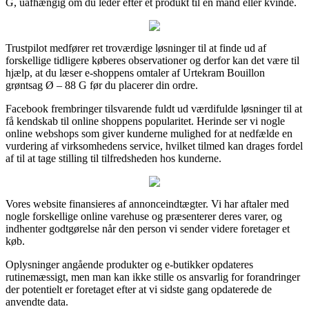
G, uafhængig om du leder efter et produkt til en mand eller kvinde.
Trustpilot medfører ret troværdige løsninger til at finde ud af
forskellige tidligere køberes observationer og derfor kan det være til
hjælp, at du læser e-shoppens omtaler af Urtekram Bouillon
grøntsag Ø – 88 G før du placerer din ordre.
Facebook frembringer tilsvarende fuldt ud værdifulde løsninger til at
få kendskab til online shoppens popularitet. Herinde ser vi nogle
online webshops som giver kunderne mulighed for at nedfælde en
vurdering af virksomhedens service, hvilket tilmed kan drages fordel
af til at tage stilling til tilfredsheden hos kunderne.
Vores website finansieres af annonceindtægter. Vi har aftaler med
nogle forskellige online varehuse og præsenterer deres varer, og
indhenter godtgørelse når den person vi sender videre foretager et
køb.
Oplysninger angående produkter og e-butikker opdateres
rutinemæssigt, men man kan ikke stille os ansvarlig for forandringer
der potentielt er foretaget efter at vi sidste gang opdaterede de
anvendte data.