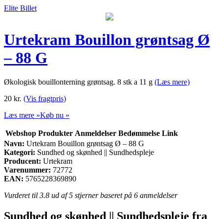
Elite Billet
Urtekram Bouillon grøntsag Ø
– 88 G
Økologisk bouillonterning grøntsag. 8 stk a 11 g
(Læs mere)
20
kr.
(Vis fragtpris)
Læs mere »
Køb nu »
Webshop
Produkter
Anmeldelser
Bedømmelse
Link
Navn:
Urtekram Bouillon grøntsag Ø – 88 G
Kategori:
Sundhed og skønhed || Sundhedspleje
Producent:
Urtekram
Varenummer:
72772
EAN:
5765228369890
Vurderet til
3.8
ud af 5 stjerner baseret på
6
anmeldelser
Sundhed og skønhed || Sundhedspleje fra