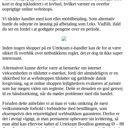
kort er dog inkluderet i et lovbud, hvilket værner en overfor
uoprigtige online webshops.
Vi tilråder handler med kort eller mobilbetaling. Som alternativ
burde du udnytte en løsning på afbetaling som f.eks. ViaBill, ifald
du ser en fordel i at godtgøre pengene over en periode.
Inden nogen shopper på en Urtekram e-handler kan de for at være
sikker få overblik over netbutikkens regler, det er dog tit ikke super
interessant.
Alternativet kunne derfor være at bemærke om internet
virksomheden er tilsluttet e-mærket, fordi det almindeligvis er en
sikkerhed for at webshoppen tilslutter sig gældende dansk
lovgivning, og at online shoppen lejlighedsvis evalueres af jurister
som har megen viden om reglerne. Dette er desuden en god genvej
til en håndsrækning, når du møder problemer med din handel.
Foruden dette anbefaler vi at man er vaks omkring de mest
vedkommende forhold i forbindelse med bestillingen, som
eksempelvis den returrettighed webbutikken garanterer. Derfor er
det i øvrigt vigtigt, at man permanent opbevarer sin kvittering, så
man altid kan eftervise købet af Urtekram Bouillon grøntsag Ø – 88