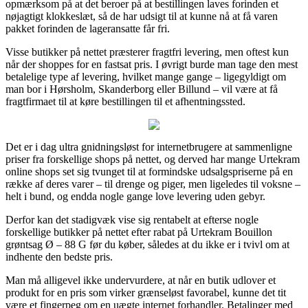
opmærksom på at det beroer på at bestillingen laves forinden et
nøjagtigt klokkeslæt, så de har udsigt til at kunne nå at få varen
pakket forinden de lageransatte får fri.
Visse butikker på nettet præsterer fragtfri levering, men oftest kun
når der shoppes for en fastsat pris. I øvrigt burde man tage den mest
betalelige type af levering, hvilket mange gange – ligegyldigt om
man bor i Hørsholm, Skanderborg eller Billund – vil være at få
fragtfirmaet til at køre bestillingen til et afhentningssted.
Det er i dag ultra gnidningsløst for internetbrugere at sammenligne
priser fra forskellige shops på nettet, og derved har mange Urtekram
online shops set sig tvunget til at formindske udsalgspriserne på en
række af deres varer – til drenge og piger, men ligeledes til voksne –
helt i bund, og endda nogle gange love levering uden gebyr.
Derfor kan det stadigvæk vise sig rentabelt at efterse nogle
forskellige butikker på nettet efter rabat på Urtekram Bouillon
grøntsag Ø – 88 G før du køber, således at du ikke er i tvivl om at
indhente den bedste pris.
Man må alligevel ikke undervurdere, at når en butik udlover et
produkt for en pris som virker grænseløst favorabel, kunne det tit
være et fingerpeg om en uægte internet forhandler. Betalinger med