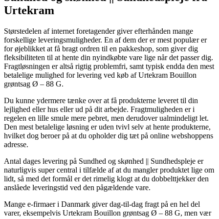
Urtekram
Størstedelen af internet foretagender giver efterhånden mange
forskellige leveringsmuligheder. En af dem der er mest populær er
for øjeblikket at få bragt ordren til en pakkeshop, som giver dig
fleksibiliteten til at hente din nyindkøbte vare lige når det passer dig.
Fragtløsningen er altså rigtig problemfri, samt typisk endda den mest
betalelige mulighed for levering ved køb af Urtekram Bouillon
grøntsag Ø – 88 G.
Du kunne ydermere tænke over at få produkterne leveret til din
lejlighed eller hus eller ud på dit arbejde. Fragtmuligheden er i
regelen en lille smule mere pebret, men derudover ualmindeligt let.
Den mest betalelige løsning er uden tvivl selv at hente produkterne,
hvilket dog beroer på at du opholder dig tæt på online webshoppens
adresse.
Antal dages levering på Sundhed og skønhed || Sundhedspleje er
naturligvis super central i tilfælde af at du mangler produktet lige om
lidt, så med det formål er det rimelig klogt at du dobbelttjekker den
anslåede leveringstid ved den pågældende vare.
Mange e-firmaer i Danmark giver dag-til-dag fragt på en hel del
varer, eksempelvis Urtekram Bouillon grøntsag Ø – 88 G, men vær