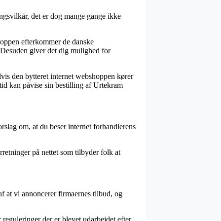
ingsvilkår, det er dog mange gange ikke
ebshoppen efterkommer de danske
. Desuden giver det dig mulighed for
elvis den bytteret internet webshoppen kører
 tid kan påvise sin bestilling af Urtekram
forslag om, at du beser internet forhandlerens
retninger på nettet som tilbyder folk at
f at vi annoncerer firmaernes tilbud, og
reguleringer der er blevet udarbejdet efter