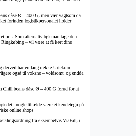
i beans dåse Ø – 400 G, men vær vagtsom da
ket forinden logistikpersonalet holder
kret pris. Som alternativ bør man tage den
 Ringkøbing – vil være at få kørt dine
, og derved har en lang række Urtekram
erligere også til voksne – voldsomt, og endda
m Chili beans dåse Ø – 400 G forud for at
bør det i nogle tilfælde være et kendetegn på
riske online shops.
etalingsordning fra eksempelvis ViaBill, i