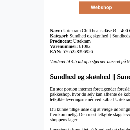
Webshop
Navn:
Urtekram Chili beans dåse Ø – 400
Kategori:
Sundhed og skønhed || Sundheds
Producent:
Urtekram
Varenummer:
61082
EAN:
5765228396926
Vurderet til
4.5
ud af 5 stjerner baseret på
9
Sundhed og skønhed || Sun
En stor portion internet foretagender foresl
pakkeshop, hvor du selv kan afhente de købt
letkøbte leveringsmanér ved køb af Urtekr
Du kunne tillige udse dig at vælge udbringnin
fremkommelig. Den mest letkøbte slags leveri
shoppens lager.
Leveringstidspunktet på Sundhed og skønhed