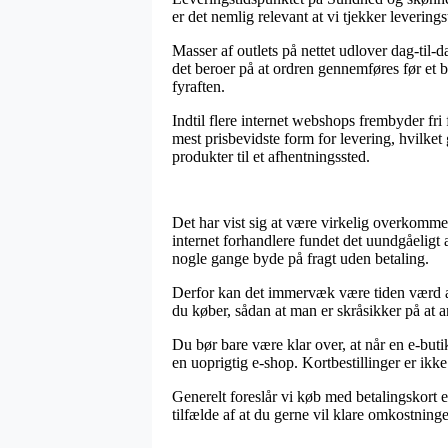
er det nemlig relevant at vi tjekker levering
Masser af outlets på nettet udlover dag-ti
det beroer på at ordren gennemføres før et 
fyraften.
Indtil flere internet webshops frembyder fri 
mest prisbevidste form for levering, hvilke
produkter til et afhentningssted.
Det har vist sig at være virkelig overkomme
internet forhandlere fundet det uundgåeligt 
nogle gange byde på fragt uden betaling.
Derfor kan det immervæk være tiden værd at
du køber, sådan at man er skråsikker på at an
Du bør bare være klar over, at når en e-buti
en uoprigtig e-shop. Kortbestillinger er ik
Generelt foreslår vi køb med betalingskort 
tilfælde af at du gerne vil klare omkostning