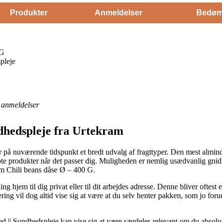
Produkter
Anmeldelser
Bedøm
 G
pleje
anmeldelser
dhedspleje fra Urtekram
år på nuværende tidspunkt et bredt udvalg af fragttyper. Den mest alminde
e produkter når det passer dig. Muligheden er nemlig usædvanlig gnidn
am Chili beans dåse Ø – 400 G.
g hjem til dig privat eller til dit arbejdes adresse. Denne bliver oftest 
ng vil dog altid vise sig at være at du selv henter pakken, som jo foruds
 || Sundhedspleje kan vise sig at være særdeles relevant om du absolut