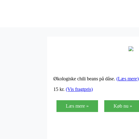
Økologiske chili beans på dåse.
(Læs mere)
15
kr.
(Vis fragtpris)
Læs mere »
Køb nu »