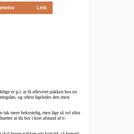
melse
Link
lige er p.t. at få afleveret pakken hos en
ingsløs, og oftest ligeledes den mest
en tak mere bekostelig, men lige så vel ultra
ætter at du bor i kort afstand af e-
 skal bruge pakken om kort tid, så herved