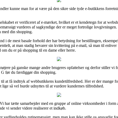
dler kunne man for at være på den sikre side tyde e-butikkens forretn
 selskabet er verificeret af e-mærket, hvilket er et kendetegn for at w
utinemæssigt vurderes af sagkyndige der er meget fortrolige lovgivningen
en med din shopping.
ind i de mest basale forhold der har betydning for bestillingen, eksemp
entielt, at man stadig bevarer sin kvittering på e-mail, så man til enhver
 om du er på shopping til en dame eller herre.
 se nøjere på ganske mange andre brugeres opfattelser og derfor stiller vi 
0 G før du færdiggør din shopping.
il at få indtryk af webbutikkens kundetilfredshed. Her er der mange for
t lige så vel burde udnyttes til at vurdere kundernes tilfredshed.
 Vi har tætte samarbejder med en gruppe af online virksomheder i form a
de vi sender videre realiserer et indkøb.
 vedligeholdes rutinemæssigt, men man kan ikke stille os ansvarlig for 