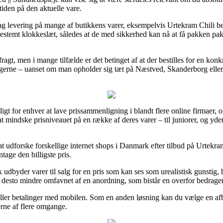
stiden på den aktuelle vare.
l-dag levering på mange af butikkens varer, eksempelvis Urtekram Chil
bestemt klokkeslæt, således at de med sikkerhed kan nå at få pakken pak
fragt, men i mange tilfælde er det betinget af at der bestilles for en kon
t gerne – uanset om man opholder sig tæt på Næstved, Skanderborg eller
ligt for enhver at lave prissammenligning i blandt flere online firmaer
at mindske prisniveauet på en række af deres varer – til juniorer, og yd
 udforske forskellige internet shops i Danmark efter tilbud på Urtekra
tage den billigste pris.
k udbyder varer til salg for en pris som kan ses som urealistisk gunstig, 
ke desto mindre omfavnet af en anordning, som bistår en overfor bedrage
eller betalinger med mobilen. Som en anden løsning kan du vælge en afb
erne af flere omgange.