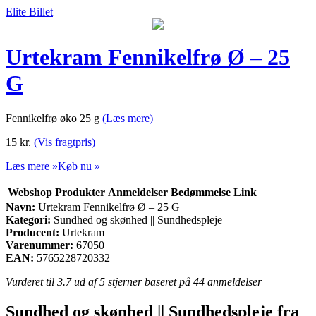
Elite Billet
Urtekram Fennikelfrø Ø – 25
G
Fennikelfrø øko 25 g
(Læs mere)
15
kr.
(Vis fragtpris)
Læs mere »
Køb nu »
Webshop
Produkter
Anmeldelser
Bedømmelse
Link
Navn:
Urtekram Fennikelfrø Ø – 25 G
Kategori:
Sundhed og skønhed || Sundhedspleje
Producent:
Urtekram
Varenummer:
67050
EAN:
5765228720332
Vurderet til
3.7
ud af 5 stjerner baseret på
44
anmeldelser
Sundhed og skønhed || Sundhedspleje fra