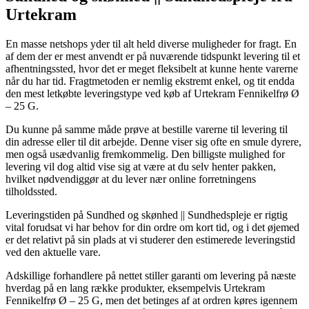
Urtekram
En masse netshops yder til alt held diverse muligheder for fragt. En
af dem der er mest anvendt er på nuværende tidspunkt levering til et
afhentningssted, hvor det er meget fleksibelt at kunne hente varerne
når du har tid. Fragtmetoden er nemlig ekstremt enkel, og tit endda
den mest letkøbte leveringstype ved køb af Urtekram Fennikelfrø Ø
– 25 G.
Du kunne på samme måde prøve at bestille varerne til levering til
din adresse eller til dit arbejde. Denne viser sig ofte en smule dyrere,
men også usædvanlig fremkommelig. Den billigste mulighed for
levering vil dog altid vise sig at være at du selv henter pakken,
hvilket nødvendiggør at du lever nær online forretningens
tilholdssted.
Leveringstiden på Sundhed og skønhed || Sundhedspleje er rigtig
vital forudsat vi har behov for din ordre om kort tid, og i det øjemed
er det relativt på sin plads at vi studerer den estimerede leveringstid
ved den aktuelle vare.
Adskillige forhandlere på nettet stiller garanti om levering på næste
hverdag på en lang række produkter, eksempelvis Urtekram
Fennikelfrø Ø – 25 G, men det betinges af at ordren køres igennem