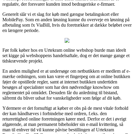
regulativ, der forsvarer kunden imod bedrageriske e-firmaer.
Generelt slår vi et slag for køb med gængse betalingskort eller
MobilePay. Som en anden løsning kunne du overveje en løsning på
afbetaling som fx ViaBill, hvis du foretrækker at dække beløbet over
en længere periode.
Før folk køber hos en Urtekram online webshop burde man ideelt
set kigge på webshoppens handelsaftale, dog er det mange gange et
tidskrævende projekt.
En anden mulighed er at undersøge om netbutikken er medlem af e-
mærke ordningen, som kan være et fingerpeg om at online butikken
føjer de opstillede regler, samt at internet butikken undertiden
besøges af specialister som har den nødvendige knowhow om
reglementet på området. Desuden får du anledning til bistand,
såfremt du bliver udsat for vanskeligheder som følge af dit køb.
Ydermere er det fornuftigt at køber er obs på de mest vitale forhold
der kan håndhæves i forbindelse med ordren, f.eks. den
returrettighed online forretningen kører med. Derfor er det i øvrigt
afgørende, at man permanent bibeholder sin e-mail kvittering, så
man til enhver tid vil kunne påvise bestillingen af Urtekram