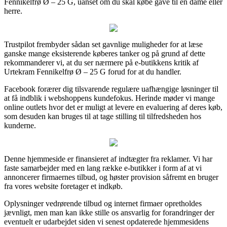
Fennikelfrø Ø – 25 G, uanset om du skal købe gave til en dame eller
herre.
Trustpilot frembyder sådan set gavnlige muligheder for at læse
ganske mange eksisterende køberes tanker og på grund af dette
rekommanderer vi, at du ser nærmere på e-butikkens kritik af
Urtekram Fennikelfrø Ø – 25 G forud for at du handler.
Facebook forærer dig tilsvarende regulære uafhængige løsninger til
at få indblik i webshoppens kundefokus. Herinde møder vi mange
online outlets hvor det er muligt at levere en evaluering af deres køb,
som desuden kan bruges til at tage stilling til tilfredsheden hos
kunderne.
Denne hjemmeside er finansieret af indtægter fra reklamer. Vi har
faste samarbejder med en lang række e-butikker i form af at vi
annoncerer firmaernes tilbud, og høster provision såfremt en bruger
fra vores website foretager et indkøb.
Oplysninger vedrørende tilbud og internet firmaer opretholdes
jævnligt, men man kan ikke stille os ansvarlig for forandringer der
eventuelt er udarbejdet siden vi senest opdaterede hjemmesidens