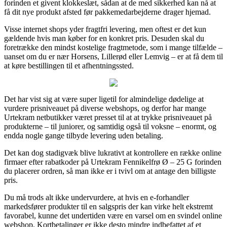
forinden et givent klokkeslæt, sådan at de med sikkerhed kan nå at
få dit nye produkt afsted før pakkemedarbejderne drager hjemad.
Visse internet shops yder fragtfri levering, men oftest er det kun
gældende hvis man køber for en konkret pris. Desuden skal du
foretrække den mindst kostelige fragtmetode, som i mange tilfælde –
uanset om du er nær Horsens, Lillerød eller Lemvig – er at få dem til
at køre bestillingen til et afhentningssted.
Det har vist sig at være super ligetil for almindelige dødelige at
vurdere prisniveauet på diverse webshops, og derfor har mange
Urtekram netbutikker været presset til at at trykke prisniveauet på
produkterne – til juniorer, og samtidig også til voksne – enormt, og
endda nogle gange tilbyde levering uden betaling.
Det kan dog stadigvæk blive lukrativt at kontrollere en række online
firmaer efter rabatkoder på Urtekram Fennikelfrø Ø – 25 G forinden
du placerer ordren, så man ikke er i tvivl om at antage den billigste
pris.
Du må trods alt ikke undervurdere, at hvis en e-forhandler
markedsfører produkter til en salgspris der kan virke helt ekstremt
favorabel, kunne det undertiden være en varsel om en svindel online
webshop. Kortbetalinger er ikke desto mindre indbefattet af et