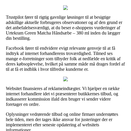
Trustpilot fører til rigtig gavnlige løsninger til at besigtige
adskillige aktuelle forbrugeres observationer og af den grund er
det anbefalelsesværdigt, at du beser e-shoppens vurderinger af
Urtekram Green Matcha Håndsæbe – 380 ml inden du lægger
din bestilling.
Facebook fører til endvidere evigt relevante genveje til at få
indtryk af internet forhandlerens troværdighed. Tilmed ses
mange e-forretninger som tilbyder folk at nedfælde en kritik af
deres købsoplevelse, hvilket på samme måde må drages fordel af
til at få et indblik i hvor tilfredse kunderne er.
Websitet finansieres af reklameindtægter. Vi hjælper en række
internet forhandlere idet vi præsenterer butikkernes tilbud, og
indkasserer kommission ifald den bruger vi sender videre
foretager en ordre.
Oplysninger vedrørende tilbud og online firmaer understøttes
hele tiden, men der tages ikke ansvar for justeringer der er
implementeret efter seneste opdatering af websitets
informationer.