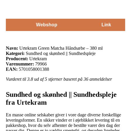
Webshop
Link
Navn:
Urtekram Green Matcha Håndsæbe – 380 ml
Kategori:
Sundhed og skønhed || Sundhedspleje
Producent:
Urtekram
Varenummer:
79966
EAN:
5701058001388
Vurderet til
3.8
ud af 5 stjerner baseret på
36
anmeldelser
Sundhed og skønhed || Sundhedspleje
fra Urtekram
En masse online selskaber giver i vore dage diverse forskellige
leveringsformer. En sikker vinder er i øjeblikket levering til en
pakkeshop, hvor du selv afhenter de bestilte varer den dag der
passer dig. Denne er jo vældig smertefri, og desuden ligeledes