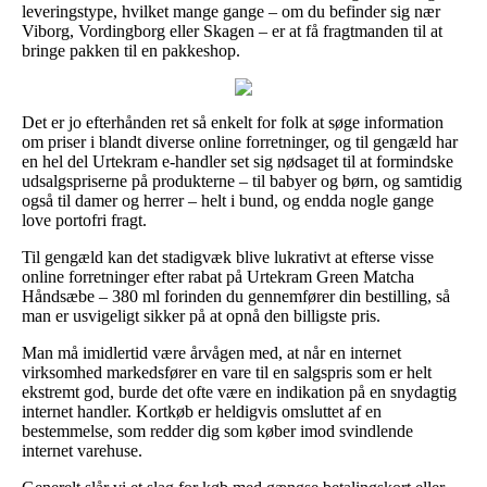
leveringstype, hvilket mange gange – om du befinder sig nær
Viborg, Vordingborg eller Skagen – er at få fragtmanden til at
bringe pakken til en pakkeshop.
Det er jo efterhånden ret så enkelt for folk at søge information
om priser i blandt diverse online forretninger, og til gengæld har
en hel del Urtekram e-handler set sig nødsaget til at formindske
udsalgspriserne på produkterne – til babyer og børn, og samtidig
også til damer og herrer – helt i bund, og endda nogle gange
love portofri fragt.
Til gengæld kan det stadigvæk blive lukrativt at efterse visse
online forretninger efter rabat på Urtekram Green Matcha
Håndsæbe – 380 ml forinden du gennemfører din bestilling, så
man er usvigeligt sikker på at opnå den billigste pris.
Man må imidlertid være årvågen med, at når en internet
virksomhed markedsfører en vare til en salgspris som er helt
ekstremt god, burde det ofte være en indikation på en snydagtig
internet handler. Kortkøb er heldigvis omsluttet af en
bestemmelse, som redder dig som køber imod svindlende
internet varehuse.