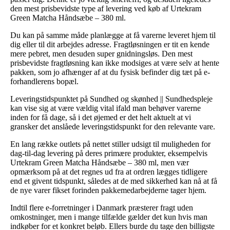
den mest prisbevidste type af levering ved køb af Urtekram
Green Matcha Håndsæbe – 380 ml.
Du kan på samme måde planlægge at få varerne leveret hjem til
dig eller til dit arbejdes adresse. Fragtløsningen er tit en kende
mere pebret, men desuden super gnidningsløs. Den mest
prisbevidste fragtløsning kan ikke modsiges at være selv at hente
pakken, som jo afhænger af at du fysisk befinder dig tæt på e-
forhandlerens bopæl.
Leveringstidspunktet på Sundhed og skønhed || Sundhedspleje
kan vise sig at være vældig vital ifald man behøver varerne
inden for få dage, så i det øjemed er det helt aktuelt at vi
gransker det anslåede leveringstidspunkt for den relevante vare.
En lang række outlets på nettet stiller udsigt til muligheden for
dag-til-dag levering på deres primære produkter, eksempelvis
Urtekram Green Matcha Håndsæbe – 380 ml, men vær
opmærksom på at det regnes ud fra at ordren lægges tidligere
end et givent tidspunkt, således at de med sikkerhed kan nå at få
de nye varer fikset forinden pakkemedarbejderne tager hjem.
Indtil flere e-forretninger i Danmark præsterer fragt uden
omkostninger, men i mange tilfælde gælder det kun hvis man
indkøber for et konkret beløb. Ellers burde du tage den billigste