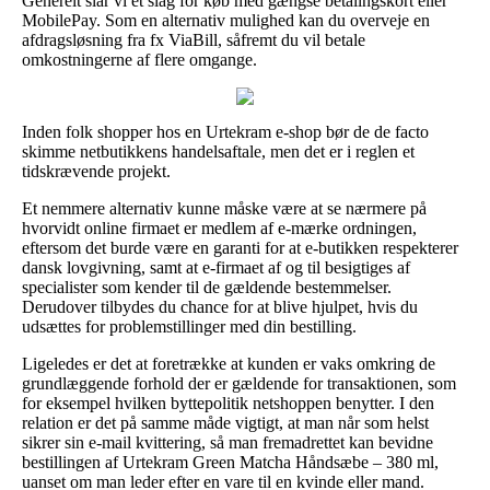
Generelt slår vi et slag for køb med gængse betalingskort eller
MobilePay. Som en alternativ mulighed kan du overveje en
afdragsløsning fra fx ViaBill, såfremt du vil betale
omkostningerne af flere omgange.
Inden folk shopper hos en Urtekram e-shop bør de de facto
skimme netbutikkens handelsaftale, men det er i reglen et
tidskrævende projekt.
Et nemmere alternativ kunne måske være at se nærmere på
hvorvidt online firmaet er medlem af e-mærke ordningen,
eftersom det burde være en garanti for at e-butikken respekterer
dansk lovgivning, samt at e-firmaet af og til besigtiges af
specialister som kender til de gældende bestemmelser.
Derudover tilbydes du chance for at blive hjulpet, hvis du
udsættes for problemstillinger med din bestilling.
Ligeledes er det at foretrække at kunden er vaks omkring de
grundlæggende forhold der er gældende for transaktionen, som
for eksempel hvilken byttepolitik netshoppen benytter. I den
relation er det på samme måde vigtigt, at man når som helst
sikrer sin e-mail kvittering, så man fremadrettet kan bevidne
bestillingen af Urtekram Green Matcha Håndsæbe – 380 ml,
uanset om man leder efter en vare til en kvinde eller mand.