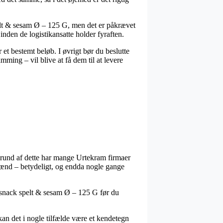
pelt & sesam Ø – 125 G, men det er påkrævet
 inden de logistikansatte holder fyraften.
 et bestemt beløb. I øvrigt bør du beslutte
ming – vil blive at få dem til at levere
å grund af dette har mange Urtekram firmaer
 mænd – betydeligt, og endda nogle gange
i snack spelt & sesam Ø – 125 G før du
 kan det i nogle tilfælde være et kendetegn