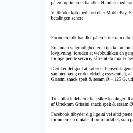
på en fup internet handler. Handler med kor
Vi tilråder køb med kort eller MobilePay. So
betalingen senere.
Forinden folk handler på en Urtekram e-but
En anden valgmulighed er at tjekke om onlin
lovgivning, foruden at webbutikken en gang
for hjælpende service, såfremt du møder be
Dertil er det godt at køber er hensynstagend
sammenhæng er det virkelig essesentielt, at
Grissini snack spelt & sesam Ø – 125 G, ude
Trustpilot indebærer helt sikre løsninger ti
af Urtekram Grissini snack spelt & sesam Ø
Facebook tilbyder dig lige så vel altid pæne
formulere en omtale af ordreforløbet, som 