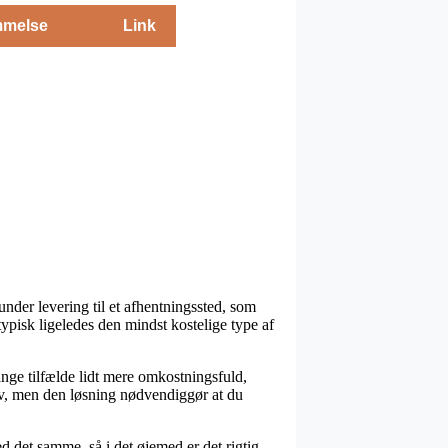
melse
Link
under levering til et afhentningssted, som
typisk ligeledes den mindst kostelige type af
ange tilfælde lidt mere omkostningsfuld,
lv, men den løsning nødvendiggør at du
 det samme, så i det øjemed er det rigtig