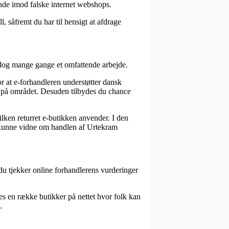
unde imod falske internet webshops.
, såfremt du har til hensigt at afdrage
 dog mange gange et omfattende arbejde.
r at e-forhandleren understøtter dansk
t på området. Desuden tilbydes du chance
ilken returret e-butikken anvender. I den
il kunne vidne om handlen af Urtekram
t du tjekker online forhandlerens vurderinger
ses en række butikker på nettet hvor folk kan
.