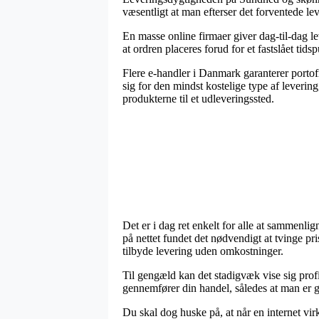
væsentligt at man efterser det forventede le
En masse online firmaer giver dag-til-dag 
at ordren placeres forud for et fastslået tids
Flere e-handler i Danmark garanterer portofr
sig for den mindst kostelige type af leveri
produkterne til et udleveringssted.
Det er i dag ret enkelt for alle at sammenli
på nettet fundet det nødvendigt at tvinge p
tilbyde levering uden omkostninger.
Til gengæld kan det stadigvæk vise sig prof
gennemfører din handel, således at man er ga
Du skal dog huske på, at når en internet vir