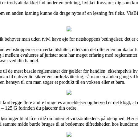
t er trods alt dækket ind under en ordning, hvilket forsvarer dig som k
m en anden løsning kunne du drage nytte af en løsning fra f.eks. ViaBill
ik behøver man uden tvivl have øje for netshoppens betingelser, det er
e webshoppen er e-mærke tilsluttet, eftersom det ofte er en indikator fo
 i mellem evalueres af jurister som har meget erfaring med reglemente
svær ved din handel.
e til de mest basale reglementer der gælder for handlen, eksempelvis hv
 man til enhver tid sikrer ens ordrekvittering, så man en anden gang v
n hensyn til om man søger et produkt til en voksen eller et barn.
l at kortlægge flere andre brugeres anmeldelser og herved er det klogt, a
 – 125 G forinden du placerer din ordre.
 løsninger til at få en idé om internet virksomhedens pålidelighed. Her 
på samme måde burde bruges til at bedømme tilfredsheden hos kunderne