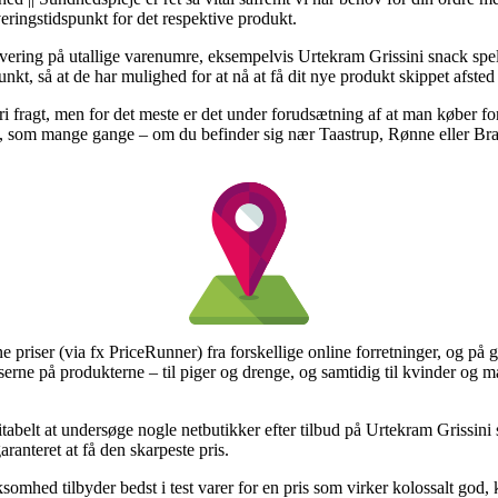
veringstidspunkt for det respektive produkt.
levering på utallige varenumre, eksempelvis Urtekram Grissini snack s
punkt, så at de har mulighed for at nå at få dit nye produkt skippet afsted
i fragt, men for det meste er det under forudsætning af at man køber for
ng, som mange gange – om du befinder sig nær Taastrup, Rønne eller Bram
gne priser (via fx PriceRunner) fra forskellige online forretninger, og p
riserne på produkterne – til piger og drenge, og samtidig til kvinder og
itabelt at undersøge nogle netbutikker efter tilbud på Urtekram Grissin
ranteret at få den skarpeste pris.
ksomhed tilbyder bedst i test varer for en pris som virker kolossalt god,