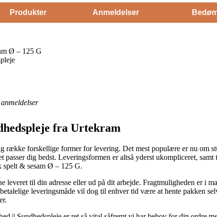
Produkter
Anmeldelser
Bedøm
sam Ø – 125 G
pleje
anmeldelser
dhedspleje fra Urtekram
lang række forskellige former for levering. Det mest populære er nu om st
et passer dig bedst. Leveringsformen er altså yderst ukompliceret, samt 
k spelt & sesam Ø – 125 G.
leveret til din adresse eller ud på dit arbejde. Fragtmuligheden er i m
etalelige leveringsmåde vil dog til enhver tid være at hente pakken se
er.
|| Sundhedspleje er ret så vital såfremt vi har behov for din ordre med