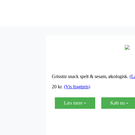
Grissini snack spelt & sesam, økologisk.
(L
20
kr.
(Vis fragtpris)
Læs mere »
Køb nu »