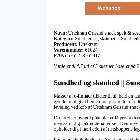
Webshop
Navn:
Urtekram Grissini snack spelt & se
Kategori:
Sundhed og skønhed || Sundheds
Producent:
Urtekram
Varenummer:
61024
EAN:
5765228265017
Vurderet til
4.7
ud af 5 stjerner baseret på
2
Sundhed og skønhed || Sun
Masser af e-firmaer tildeler til alt held en 
gør det muligt at hente dine produkter når d
levering ved køb af Urtekram Grissini snac
Du burde omvendt påtænke at få produkterne 
men samtidig ualmindeligt enkel. Den mest b
opholder dig i nærheden af netshoppens lag
Leveringsdygtigheden på Sundhed og skønhed 