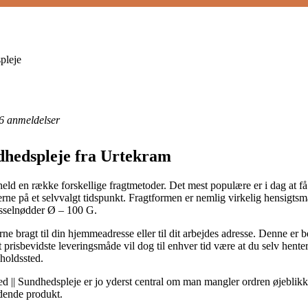
pleje
6
anmeldelser
dhedspleje fra Urtekram
eld en række forskellige fragtmetoder. Det mest populære er i dag at få
terne på et selvvalgt tidspunkt. Fragtformen er nemlig virkelig hensigtsm
sselnødder Ø – 100 G.
erne bragt til din hjemmeadresse eller til dit arbejdes adresse. Denne er 
prisbevidste leveringsmåde vil dog til enhver tid være at du selv henter
lholdssted.
|| Sundhedspleje er jo yderst central om man mangler ordren øjeblikkelig
ldende produkt.