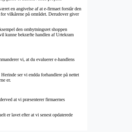
ret en angivelse af at e-firmaet forstår den
 for vilkårene på området. Derudover giver
r eksempel den ombytningsret shoppen
t vil kunne bekræfte handlen af Urtekram
ommanderer vi, at du evaluerer e-handlens
. Herinde ser vi endda forhandlere på nettet
rne er.
 derved at vi præsenterer firmaernes
t er lavet efter at vi senest opdaterede