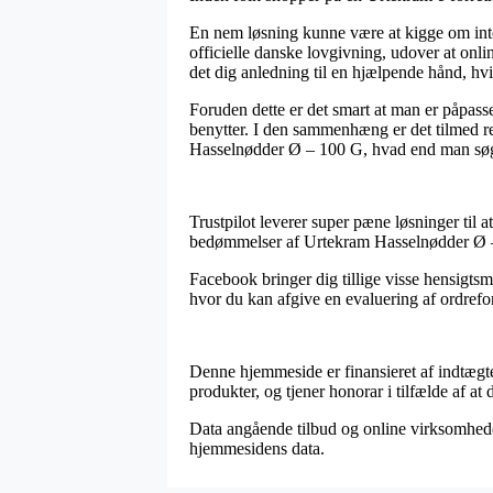
En nem løsning kunne være at kigge om inter
officielle danske lovgivning, udover at on
det dig anledning til en hjælpende hånd, hv
Foruden dette er det smart at man er påpas
benytter. I den sammenhæng er det tilmed re
Hasselnødder Ø – 100 G, hvad end man søger
Trustpilot leverer super pæne løsninger til
bedømmelser af Urtekram Hasselnødder Ø –
Facebook bringer dig tillige visse hensigtsm
hvor du kan afgive en evaluering af ordreforl
Denne hjemmeside er finansieret af indtægter
produkter, og tjener honorar i tilfælde af at
Data angående tilbud og online virksomheder 
hjemmesidens data.