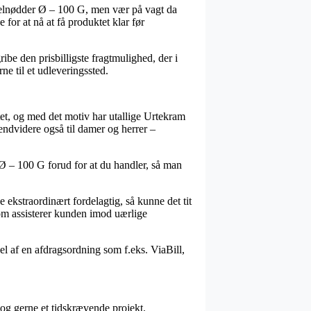
selnødder Ø – 100 G, men vær på vagt da
 for at nå at få produktet klar før
ibe den prisbilligste fragtmulighed, der i
ne til et udleveringssted.
ettet, og med det motiv har utallige Urtekram
 endvidere også til damer og herrer –
Ø – 100 G forud for at du handler, så man
e ekstraordinært fordelagtig, så kunne det tit
som assisterer kunden imod uærlige
el af en afdragsordning som f.eks. ViaBill,
dog gerne et tidskrævende projekt.