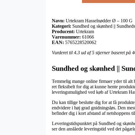
Navn:
Urtekram Hasselnødder Ø – 100 G
Kategori:
Sundhed og skønhed || Sundheds
Producent:
Urtekram
Varenummer:
61066
EAN:
5765228520062
Vurderet til
4.3
ud af 5 stjerner baseret på
4
Sundhed og skønhed || Sun
Temmelig mange online firmaer yder til alt h
ret fleksibelt for dig at kunne hente produk
leveringsmulighed ved køb af Urtekram Ha
Du kan tillige beslutte dig for at få produkt
endvidere i høj grad gnidningsløs. Den mest 
befinder dig i kort afstand af netshoppens ti
Leveringstidspunktet på Sundhed og skønhed 
ser den anslåede leveringstid ved det pågæ