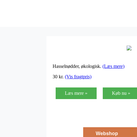
Hasselnødder, økologisk.
(Læs mere)
30
kr.
(Vis fragtpris)
Læs mere »
Køb nu »
Webshop