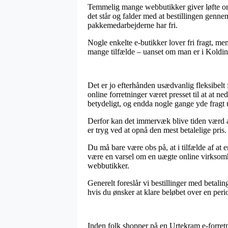
Temmelig mange webbutikker giver løfte om
det står og falder med at bestillingen gennem
pakkemedarbejderne har fri.
Nogle enkelte e-butikker lover fri fragt, me
mange tilfælde – uanset om man er i Kolding,
Det er jo efterhånden usædvanlig fleksibelt f
online forretninger været presset til at at n
betydeligt, og endda nogle gange yde fragt 
Derfor kan det immervæk blive tiden værd at
er tryg ved at opnå den mest betalelige pris.
Du må bare være obs på, at i tilfælde af at e
være en varsel om en uægte online virksomhe
webbutikker.
Generelt foreslår vi bestillinger med betali
hvis du ønsker at klare beløbet over en peri
Inden folk shopper på en Urtekram e-forretn