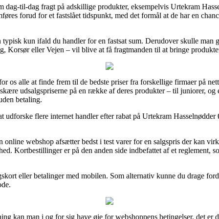
 dag-til-dag fragt på adskillige produkter, eksempelvis Urtekram Has
føres forud for et fastslået tidspunkt, med det formål at de har en chance
n typisk kun ifald du handler for en fastsat sum. Derudover skulle man gr
 Korsør eller Vejen – vil blive at få fragtmanden til at bringe produkter
or os alle at finde frem til de bedste priser fra forskellige firmaer på n
edskære udsalgspriserne på en række af deres produkter – til juniorer, og
uden betaling.
 udforske flere internet handler efter rabat på Urtekram Hasselnødder 
n online webshop afsætter bedst i test varer for en salgspris der kan virk
d. Kortbestillinger er på den anden side indbefattet af et reglement, 
ngskort eller betalinger med mobilen. Som alternativ kunne du drage ford
ode.
ing kan man i og for sig have øje for webshoppens betingelser, det er 