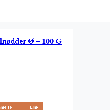
lnødder Ø – 100 G
melse
Link