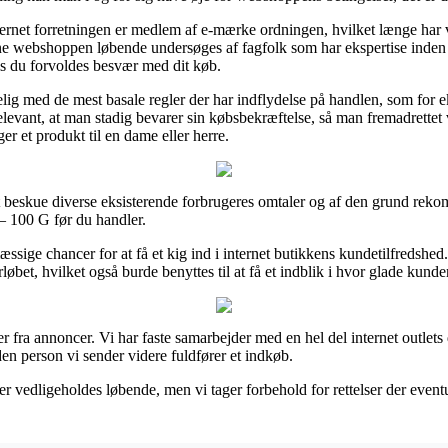
net forretningen er medlem af e-mærke ordningen, hvilket længe har væ
line webshoppen løbende undersøges af fagfolk som har ekspertise inden
is du forvoldes besvær med dit køb.
selig med de mest basale regler der har indflydelse på handlen, som fo
levant, at man stadig bevarer sin købsbekræftelse, så man fremadrette
 et produkt til en dame eller herre.
 at beskue diverse eksisterende forbrugeres omtaler og af den grund rek
 100 G før du handler.
æssige chancer for at få et kig ind i internet butikkens kundetilfredshed
øbet, hvilket også burde benyttes til at få et indblik i hvor glade kunde
 fra annoncer. Vi har faste samarbejder med en hel del internet outlets
 den person vi sender videre fuldfører et indkøb.
vedligeholdes løbende, men vi tager forbehold for rettelser der eventuel