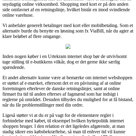
snydagtig online virksomhed. Shopping med kort er på den anden
side omfavnet af en retningslinje, hvilket bistår en imod svindlende
online varehuse.
Vi anbefaler generelt betalinger med kort eller mobilbetaling. Som et
alternativ burde du benytte en løsning som fx ViaBill, når du agter at
klare beløbet af flere omgange.
Inden nogen køber i en Urtekram internet shop bør de utvivlsomt
tage stilling til e-butikkens vilkår, dog er det gerne ikke særlig
spændende.
Et andet alternativ kunne være at bemærke om internet webshoppen
er støttet af e-mærket, eftersom det er en påvisning af at online
forretningen efterlever de danske retningslinjer, samt at online
firmaet fra tid til anden efterses af fagmænd som har indsigt i
reglerne på området. Desuden tilbydes du mulighed for at få bistand,
når du får problemstillinger med din ordre.
Ligeså støtter vi at du er på vagt for de elementære regler i
forbindelse med købet, til eksempel hvilken byttepolitik internet
shoppen bruger. I den relation er det ligeledes afgørende, at man
stadig sikrer ens købsbekræftelse, så man til enhver tid vil kunne