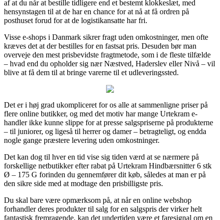
af at du når at bestille tidligere end et bestemt klokkeslæt, med
hensynstagen til at de har en chance for at nå at få ordren på
posthuset forud for at de logistikansatte har fri.
Visse e-shops i Danmark sikrer fragt uden omkostninger, men ofte
kræves det at der bestilles for en fastsat pris. Desuden bør man
overveje den mest prisbevidste fragtmetode, som i de fleste tilfælde
– hvad end du opholder sig nær Næstved, Haderslev eller Nivå – vil
blive at få dem til at bringe varerne til et udleveringssted.
Det er i høj grad ukompliceret for os alle at sammenligne priser på
flere online butikker, og med det motiv har mange Urtekram e-
handler ikke kunne slippe for at presse salgspriserne på produkterne
– til juniorer, og ligeså til herrer og damer – betragteligt, og endda
nogle gange præstere levering uden omkostninger.
Det kan dog til hver en tid vise sig tiden værd at se nærmere på
forskellige netbutikker efter rabat på Urtekram Hindbærsnitter 6 stk
Ø – 175 G forinden du gennemfører dit køb, således at man er på
den sikre side med at modtage den prisbilligste pris.
Du skal bare være opmærksom på, at når en online webshop
forhandler deres produkter til salg for en salgspris der virker helt
fantastisk fremragende, kan det undertiden være et faresignal om en