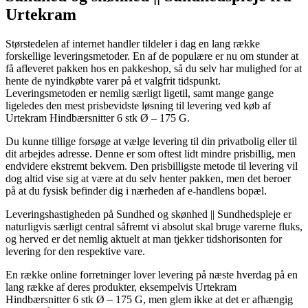
Urtekram
Størstedelen af internet handler tildeler i dag en lang række
forskellige leveringsmetoder. En af de populære er nu om stunder at
få afleveret pakken hos en pakkeshop, så du selv har mulighed for at
hente de nyindkøbte varer på et valgfrit tidspunkt.
Leveringsmetoden er nemlig særligt ligetil, samt mange gange
ligeledes den mest prisbevidste løsning til levering ved køb af
Urtekram Hindbærsnitter 6 stk Ø – 175 G.
Du kunne tillige forsøge at vælge levering til din privatbolig eller til
dit arbejdes adresse. Denne er som oftest lidt mindre prisbillig, men
endvidere ekstremt bekvem. Den prisbilligste metode til levering vil
dog altid vise sig at være at du selv henter pakken, men det beroer
på at du fysisk befinder dig i nærheden af e-handlens bopæl.
Leveringshastigheden på Sundhed og skønhed || Sundhedspleje er
naturligvis særligt central såfremt vi absolut skal bruge varerne fluks,
og herved er det nemlig aktuelt at man tjekker tidshorisonten for
levering for den respektive vare.
En række online forretninger lover levering på næste hverdag på en
lang række af deres produkter, eksempelvis Urtekram
Hindbærsnitter 6 stk Ø – 175 G, men glem ikke at det er afhængig