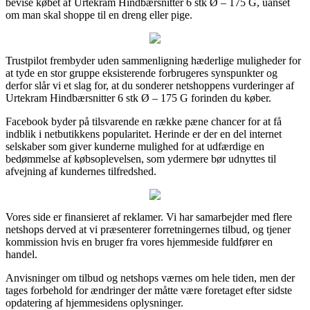
bevise købet af Urtekram Hindbærsnitter 6 stk Ø – 175 G, uanset
om man skal shoppe til en dreng eller pige.
Trustpilot frembyder uden sammenligning hæderlige muligheder for
at tyde en stor gruppe eksisterende forbrugeres synspunkter og
derfor slår vi et slag for, at du sonderer netshoppens vurderinger af
Urtekram Hindbærsnitter 6 stk Ø – 175 G forinden du køber.
Facebook byder på tilsvarende en række pæne chancer for at få
indblik i netbutikkens popularitet. Herinde er der en del internet
selskaber som giver kunderne mulighed for at udfærdige en
bedømmelse af købsoplevelsen, som ydermere bør udnyttes til
afvejning af kundernes tilfredshed.
Vores side er finansieret af reklamer. Vi har samarbejder med flere
netshops derved at vi præsenterer forretningernes tilbud, og tjener
kommission hvis en bruger fra vores hjemmeside fuldfører en
handel.
Anvisninger om tilbud og netshops værnes om hele tiden, men der
tages forbehold for ændringer der måtte være foretaget efter sidste
opdatering af hjemmesidens oplysninger.