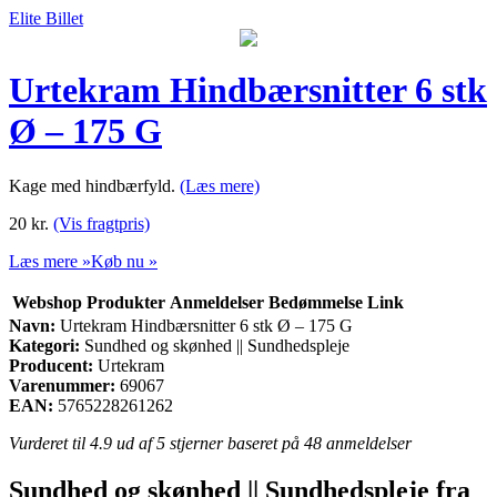
Elite Billet
Urtekram Hindbærsnitter 6 stk
Ø – 175 G
Kage med hindbærfyld.
(Læs mere)
20
kr.
(Vis fragtpris)
Læs mere »
Køb nu »
Webshop
Produkter
Anmeldelser
Bedømmelse
Link
Navn:
Urtekram Hindbærsnitter 6 stk Ø – 175 G
Kategori:
Sundhed og skønhed || Sundhedspleje
Producent:
Urtekram
Varenummer:
69067
EAN:
5765228261262
Vurderet til
4.9
ud af 5 stjerner baseret på
48
anmeldelser
Sundhed og skønhed || Sundhedspleje fra