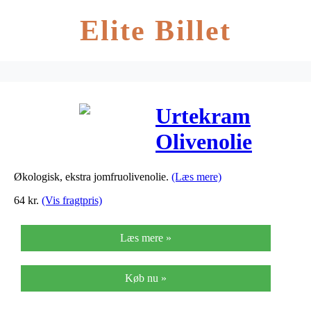
Elite Billet
Urtekram
Olivenolie
Jomfru Italien
Økologisk, ekstra jomfruolivenolie.
(Læs mere)
Ø – 500 ml
64
kr.
(Vis fragtpris)
Læs mere »
Køb nu »