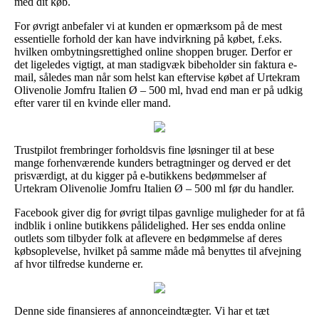
med dit køb.
For øvrigt anbefaler vi at kunden er opmærksom på de mest
essentielle forhold der kan have indvirkning på købet, f.eks.
hvilken ombytningsrettighed online shoppen bruger. Derfor er
det ligeledes vigtigt, at man stadigvæk bibeholder sin faktura e-
mail, således man når som helst kan eftervise købet af Urtekram
Olivenolie Jomfru Italien Ø – 500 ml, hvad end man er på udkig
efter varer til en kvinde eller mand.
Trustpilot frembringer forholdsvis fine løsninger til at bese
mange forhenværende kunders betragtninger og derved er det
prisværdigt, at du kigger på e-butikkens bedømmelser af
Urtekram Olivenolie Jomfru Italien Ø – 500 ml før du handler.
Facebook giver dig for øvrigt tilpas gavnlige muligheder for at få
indblik i online butikkens pålidelighed. Her ses endda online
outlets som tilbyder folk at aflevere en bedømmelse af deres
købsoplevelse, hvilket på samme måde må benyttes til afvejning
af hvor tilfredse kunderne er.
Denne side finansieres af annonceindtægter. Vi har et tæt