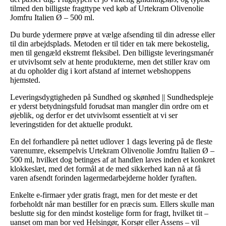
tilmed den billigste fragttype ved køb af Urtekram Olivenolie
Jomfru Italien Ø – 500 ml.
Du burde ydermere prøve at vælge afsending til din adresse eller
til din arbejdsplads. Metoden er til tider en tak mere bekostelig,
men til gengæld ekstremt fleksibel. Den billigste leveringsmanér
er utvivlsomt selv at hente produkterne, men det stiller krav om
at du opholder dig i kort afstand af internet webshoppens
hjemsted.
Leveringsdygtigheden på Sundhed og skønhed || Sundhedspleje
er yderst betydningsfuld forudsat man mangler din ordre om et
øjeblik, og derfor er det utvivlsomt essentielt at vi ser
leveringstiden for det aktuelle produkt.
En del forhandlere på nettet udlover 1 dags levering på de fleste
varenumre, eksempelvis Urtekram Olivenolie Jomfru Italien Ø –
500 ml, hvilket dog betinges af at handlen laves inden et konkret
klokkeslæt, med det formål at de med sikkerhed kan nå at få
varen afsendt forinden lagermedarbejderne holder fyraften.
Enkelte e-firmaer yder gratis fragt, men for det meste er det
forbeholdt når man bestiller for en præcis sum. Ellers skulle man
beslutte sig for den mindst kostelige form for fragt, hvilket tit –
uanset om man bor ved Helsingør, Korsør eller Assens – vil