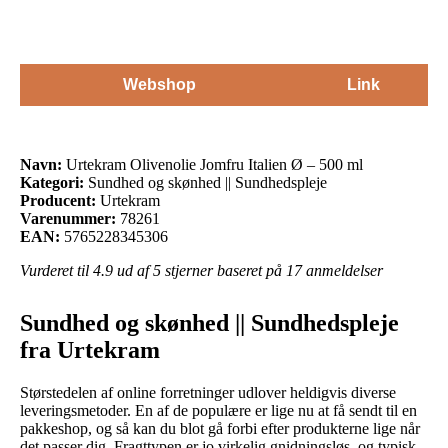
Webshop
Link
Navn:
Urtekram Olivenolie Jomfru Italien Ø – 500 ml
Kategori:
Sundhed og skønhed || Sundhedspleje
Producent:
Urtekram
Varenummer:
78261
EAN:
5765228345306
Vurderet til
4.9
ud af 5 stjerner baseret på
17
anmeldelser
Sundhed og skønhed || Sundhedspleje
fra Urtekram
Størstedelen af online forretninger udlover heldigvis diverse
leveringsmetoder. En af de populære er lige nu at få sendt til en
pakkeshop, og så kan du blot gå forbi efter produkterne lige når
det passer dig. Fragttypen er jo virkelig gnidningsløs, og typisk