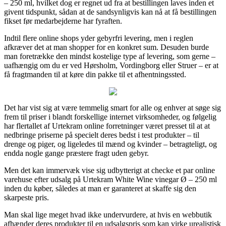
– 250 ml, hvilket dog er regnet ud fra at bestillingen laves inden et
givent tidspunkt, sådan at de sandsynligvis kan nå at få bestillingen
fikset før medarbejderne har fyraften.
Indtil flere online shops yder gebyrfri levering, men i reglen
afkræver det at man shopper for en konkret sum. Desuden burde
man foretrække den mindst kostelige type af levering, som gerne –
uafhængig om du er ved Hørsholm, Vordingborg eller Struer – er at
få fragtmanden til at køre din pakke til et afhentningssted.
Det har vist sig at være temmelig smart for alle og enhver at søge sig
frem til priser i blandt forskellige internet virksomheder, og følgelig
har flertallet af Urtekram online forretninger været presset til at at
nedbringe priserne på specielt deres bedst i test produkter – til
drenge og piger, og ligeledes til mænd og kvinder – betragteligt, og
endda nogle gange præstere fragt uden gebyr.
Men det kan immervæk vise sig udbytterigt at checke et par online
varehuse efter udsalg på Urtekram White Wine vinegar Ø – 250 ml
inden du køber, således at man er garanteret at skaffe sig den
skarpeste pris.
Man skal lige meget hvad ikke undervurdere, at hvis en webbutik
afhænder deres produkter til en udsalgspris som kan virke urealistisk