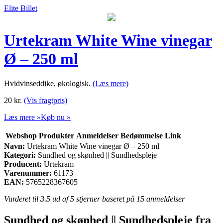
Elite Billet
Urtekram White Wine vinegar
Ø – 250 ml
Hvidvinseddike, økologisk.
(Læs mere)
20
kr.
(Vis fragtpris)
Læs mere »
Køb nu »
Webshop
Produkter
Anmeldelser
Bedømmelse
Link
Navn:
Urtekram White Wine vinegar Ø – 250 ml
Kategori:
Sundhed og skønhed || Sundhedspleje
Producent:
Urtekram
Varenummer:
61173
EAN:
5765228367605
Vurderet til
3.5
ud af 5 stjerner baseret på
15
anmeldelser
Sundhed og skønhed || Sundhedspleje fra