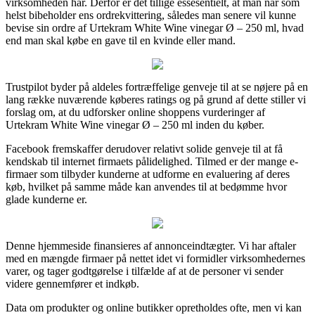
virksomheden har. Derfor er det tillige essesentielt, at man når som
helst bibeholder ens ordrekvittering, således man senere vil kunne
bevise sin ordre af Urtekram White Wine vinegar Ø – 250 ml, hvad
end man skal købe en gave til en kvinde eller mand.
Trustpilot byder på aldeles fortræffelige genveje til at se nøjere på en
lang række nuværende køberes ratings og på grund af dette stiller vi
forslag om, at du udforsker online shoppens vurderinger af
Urtekram White Wine vinegar Ø – 250 ml inden du køber.
Facebook fremskaffer derudover relativt solide genveje til at få
kendskab til internet firmaets pålidelighed. Tilmed er der mange e-
firmaer som tilbyder kunderne at udforme en evaluering af deres
køb, hvilket på samme måde kan anvendes til at bedømme hvor
glade kunderne er.
Denne hjemmeside finansieres af annonceindtægter. Vi har aftaler
med en mængde firmaer på nettet idet vi formidler virksomhedernes
varer, og tager godtgørelse i tilfælde af at de personer vi sender
videre gennemfører et indkøb.
Data om produkter og online butikker opretholdes ofte, men vi kan