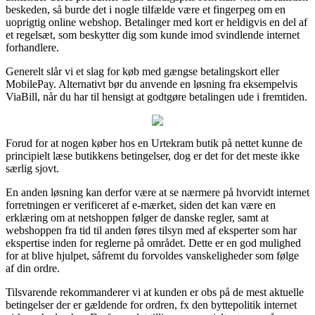
beskeden, så burde det i nogle tilfælde være et fingerpeg om en
uoprigtig online webshop. Betalinger med kort er heldigvis en del af
et regelsæt, som beskytter dig som kunde imod svindlende internet
forhandlere.
Generelt slår vi et slag for køb med gængse betalingskort eller
MobilePay. Alternativt bør du anvende en løsning fra eksempelvis
ViaBill, når du har til hensigt at godtgøre betalingen ude i fremtiden.
Forud for at nogen køber hos en Urtekram butik på nettet kunne de
principielt læse butikkens betingelser, dog er det for det meste ikke
særlig sjovt.
En anden løsning kan derfor være at se nærmere på hvorvidt internet
forretningen er verificeret af e-mærket, siden det kan være en
erklæring om at netshoppen følger de danske regler, samt at
webshoppen fra tid til anden føres tilsyn med af eksperter som har
ekspertise inden for reglerne på området. Dette er en god mulighed
for at blive hjulpet, såfremt du forvoldes vanskeligheder som følge
af din ordre.
Tilsvarende rekommanderer vi at kunden er obs på de mest aktuelle
betingelser der er gældende for ordren, fx den byttepolitik internet