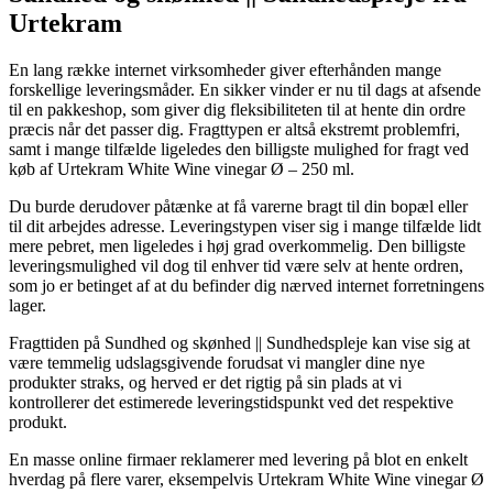
Urtekram
En lang række internet virksomheder giver efterhånden mange
forskellige leveringsmåder. En sikker vinder er nu til dags at afsende
til en pakkeshop, som giver dig fleksibiliteten til at hente din ordre
præcis når det passer dig. Fragttypen er altså ekstremt problemfri,
samt i mange tilfælde ligeledes den billigste mulighed for fragt ved
køb af Urtekram White Wine vinegar Ø – 250 ml.
Du burde derudover påtænke at få varerne bragt til din bopæl eller
til dit arbejdes adresse. Leveringstypen viser sig i mange tilfælde lidt
mere pebret, men ligeledes i høj grad overkommelig. Den billigste
leveringsmulighed vil dog til enhver tid være selv at hente ordren,
som jo er betinget af at du befinder dig nærved internet forretningens
lager.
Fragttiden på Sundhed og skønhed || Sundhedspleje kan vise sig at
være temmelig udslagsgivende forudsat vi mangler dine nye
produkter straks, og herved er det rigtig på sin plads at vi
kontrollerer det estimerede leveringstidspunkt ved det respektive
produkt.
En masse online firmaer reklamerer med levering på blot en enkelt
hverdag på flere varer, eksempelvis Urtekram White Wine vinegar Ø