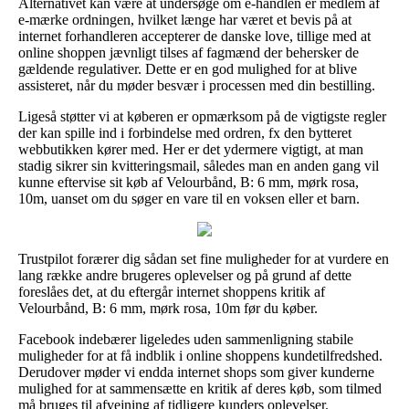
Alternativet kan være at undersøge om e-handlen er medlem af
e-mærke ordningen, hvilket længe har været et bevis på at
internet forhandleren accepterer de danske love, tillige med at
online shoppen jævnligt tilses af fagmænd der behersker de
gældende regulativer. Dette er en god mulighed for at blive
assisteret, når du møder besvær i processen med din bestilling.
Ligeså støtter vi at køberen er opmærksom på de vigtigste regler
der kan spille ind i forbindelse med ordren, fx den bytteret
webbutikken kører med. Her er det ydermere vigtigt, at man
stadig sikrer sin kvitteringsmail, således man en anden gang vil
kunne eftervise sit køb af Velourbånd, B: 6 mm, mørk rosa,
10m, uanset om du søger en vare til en voksen eller et barn.
Trustpilot forærer dig sådan set fine muligheder for at vurdere en
lang række andre brugeres oplevelser og på grund af dette
foreslåes det, at du eftergår internet shoppens kritik af
Velourbånd, B: 6 mm, mørk rosa, 10m før du køber.
Facebook indebærer ligeledes uden sammenligning stabile
muligheder for at få indblik i online shoppens kundetilfredshed.
Derudover møder vi endda internet shops som giver kunderne
mulighed for at sammensætte en kritik af deres køb, som tilmed
må bruges til afvejning af tidligere kunders oplevelser.