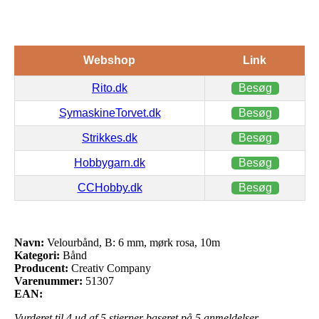
Webshop
Link
Rito.dk
Besøg
SymaskineTorvet.dk
Besøg
Strikkes.dk
Besøg
Hobbygarn.dk
Besøg
CCHobby.dk
Besøg
Navn:
Velourbånd, B: 6 mm, mørk rosa, 10m
Kategori:
Bånd
Producent:
Creativ Company
Varenummer:
51307
EAN:
Vurderet til
4
ud af 5 stjerner baseret på
5
anmeldelser