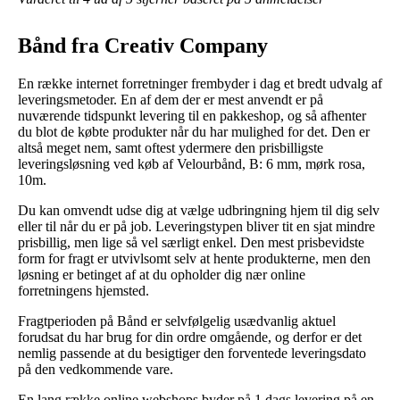
Bånd fra Creativ Company
En række internet forretninger frembyder i dag et bredt udvalg af
leveringsmetoder. En af dem der er mest anvendt er på
nuværende tidspunkt levering til en pakkeshop, og så afhenter
du blot de købte produkter når du har mulighed for det. Den er
altså meget nem, samt oftest ydermere den prisbilligste
leveringsløsning ved køb af Velourbånd, B: 6 mm, mørk rosa,
10m.
Du kan omvendt udse dig at vælge udbringning hjem til dig selv
eller til når du er på job. Leveringstypen bliver tit en sjat mindre
prisbillig, men lige så vel særligt enkel. Den mest prisbevidste
form for fragt er utvivlsomt selv at hente produkterne, men den
løsning er betinget af at du opholder dig nær online
forretningens hjemsted.
Fragtperioden på Bånd er selvfølgelig usædvanlig aktuel
forudsat du har brug for din ordre omgående, og derfor er det
nemlig passende at du besigtiger den forventede leveringsdato
på den vedkommende vare.
En lang række online webshops byder på 1 dags levering på en