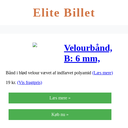
Elite Billet
Velourbånd,
B: 6 mm,
mørk rosa,
Bånd i blød velour vævet af indfarvet polyamid
(Læs mere)
10m
19
kr.
(Vis fragtpris)
Læs mere »
Køb nu »