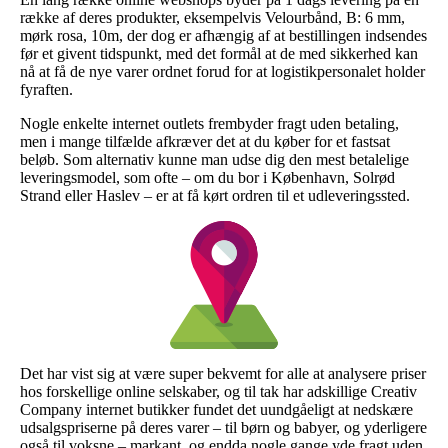
række af deres produkter, eksempelvis Velourbånd, B: 6 mm,
mørk rosa, 10m, der dog er afhængig af at bestillingen indsendes
før et givent tidspunkt, med det formål at de med sikkerhed kan
nå at få de nye varer ordnet forud for at logistikpersonalet holder
fyraften.
Nogle enkelte internet outlets frembyder fragt uden betaling,
men i mange tilfælde afkræver det at du køber for et fastsat
beløb. Som alternativ kunne man udse dig den mest betalelige
leveringsmodel, som ofte – om du bor i København, Solrød
Strand eller Haslev – er at få kørt ordren til et udleveringssted.
Det har vist sig at være super bekvemt for alle at analysere priser
hos forskellige online selskaber, og til tak har adskillige Creativ
Company internet butikker fundet det uundgåeligt at nedskære
udsalgspriserne på deres varer – til børn og babyer, og yderligere
også til voksne – markant, og endda nogle gange yde fragt uden